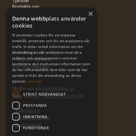
Tjänster
Kontakta oss
×
Besök vår butik
Denna webbplats använder
cookies
Vi använder cookies för att anpassa
innehåll, annonser och för att analysera vår
trafik. Vi delar också information om din
Besöksadress:
användning av vår webbplats med våra
reklam- och analyspartners som kan
Erikslustvägen 62
kombinera den med annan information som
216 18 Limhamn
du har tillhandahållit dem eller som de har
samlat in från din användning av deras
tjänster.
Läs mer
Mejla oss på:
info@fioler.se
STRIKT NÖDVÄNDIGT
Ring oss på:
+46 (0)40-15 98 03
PRESTANDA
Tillverkare
INRIKTNING
Strängmärken
Instrument
FUNKTIONER