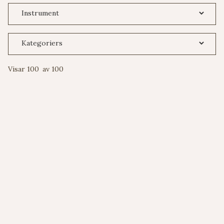
Visar
100
av
100
DOMINANT PRO D ALUMINIUM
VIOLINSTRÄNG[THDP03]
strängar
402
SEK
:
Thomastik
Dominant Pro
Violin