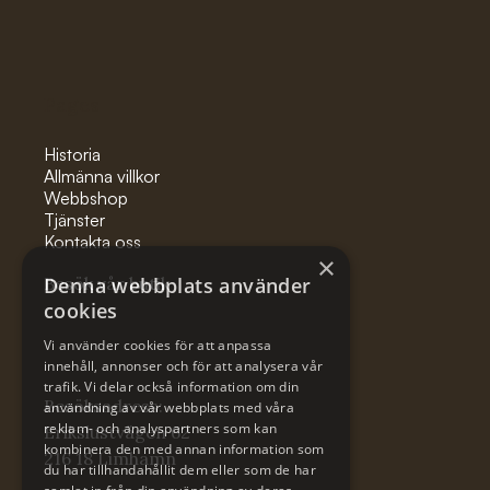
Pages
Historia
Allmänna villkor
Webbshop
Tjänster
Kontakta oss
×
Besök vår butik
Denna webbplats använder
cookies
Vi använder cookies för att anpassa
innehåll, annonser och för att analysera vår
trafik. Vi delar också information om din
Besöksadress:
användning av vår webbplats med våra
reklam- och analyspartners som kan
Erikslustvägen 62
kombinera den med annan information som
216 18 Limhamn
du har tillhandahållit dem eller som de har