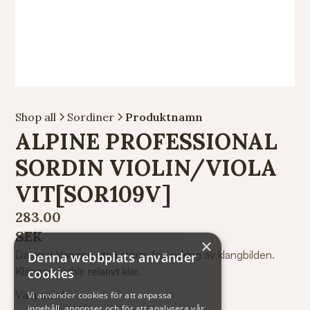
Shop all
Sordiner
Produktnamn
ALPINE PROFESSIONAL
SORDIN VIOLIN/VIOLA
VIT[SOR109V]
283.00
SEK
×
Dämpar klangen utan större förändring av klangbilden.
Denna webbplats använder
Klangen förblir relativt klar.
cookies
Varumärke
Vi använder cookies för att anpassa
innehåll, annonser och för att analysera vår