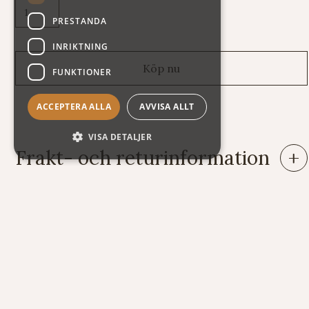
PRESTANDA
INRIKTNING
FUNKTIONER
ACCEPTERA ALLA
AVVISA ALLT
VISA DETALJER
Frakt- och returinformation
Leveranser: Eftersom vi säljer varor av mycket skiftande vikt
och storlek har vi tyvärr svårt att räkna ut fraktkostnaden
automatiskt på vår webshop. Därför står summan exklusive
frakt när du handlar. Här nedan följer några exempel på vad
kostnaden för frakt och emballage kan bli.
Exempel på frakt- och emballagekostnader (i Sverige):
Brev 100 gram 51 kr (t.ex. 1 sats violinsträngar)