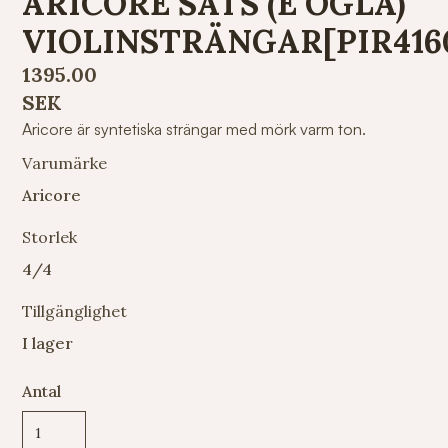
ARICORE SATS (E ÖGLA)
VIOLINSTRÄNGAR[PIR416
1395.00
SEK
Aricore är syntetiska strängar med mörk varm ton.
Varumärke
Aricore
Storlek
4/4
Tillgänglighet
I lager
Antal