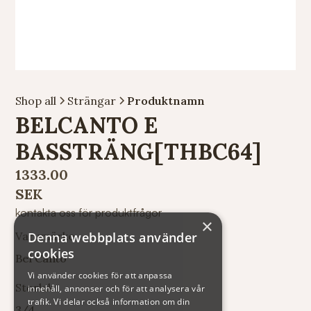
Shop all
Strängar
Produktnamn
BELCANTO E
BASSTRÄNG[THBC64]
1333.00
SEK
kontakta oss för produktfrågor
×
Denna webbplats använder
Varumärke
cookies
Bel Canto
Vi använder cookies för att anpassa
Storlek
innehåll, annonser och för att analysera vår
trafik. Vi delar också information om din
3/4