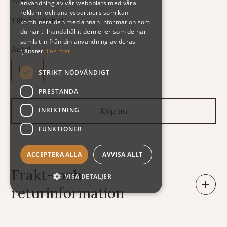
användning av vår webbplats med våra
reklam- och analyspartners som kan
Tillgänglighet
kombinera den med annan information som
du har tillhandahållit dem eller som de har
samlat in från din användning av deras
Antal
tjänster.
Läs mer
STRIKT NÖDVÄNDIGT
PRESTANDA
INRIKTNING
FUNKTIONER
ACCEPTERA ALLA
AVVISA ALLT
Frakt- och
VISA DETALJER
returinformation
Leveranser: Eftersom vi säljer varor av mycket skiftande
vikt och storlek har vi tyvärr svårt att räkna ut