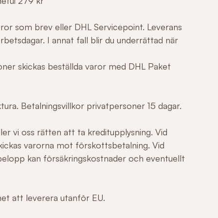
netui 279 kr
varor som brev eller DHL Servicepoint. Leverans
betsdagar. I annat fall blir du underrättad när
tioner skickas beställda varor med DHL Paket
ura. Betalningsvillkor privatpersoner 15 dagar.
er vi oss rätten att ta kreditupplysning. Vid
ickas varorna mot förskottsbetalning. Vid
elopp kan försäkringskostnader och eventuellt
ghet att leverera utanför EU.