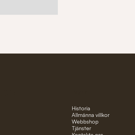
ter!
Pages
Historia
Allmänna villkor
Webbshop
Tjänster
Kontakta oss