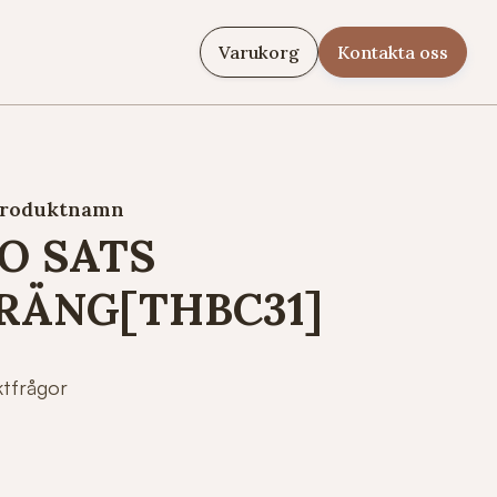
Varukorg
Kontakta oss
roduktnamn
O SATS
RÄNG[THBC31]
ktfrågor