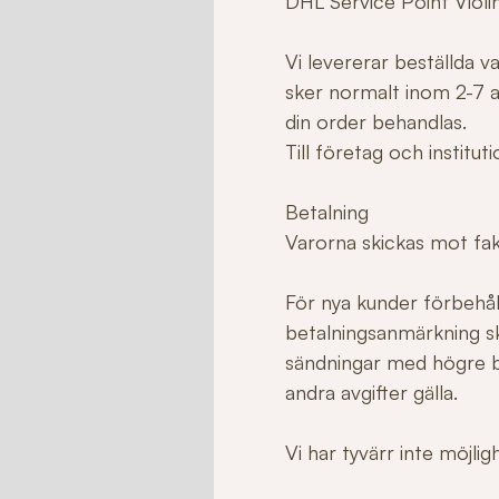
DHL Service Point Violi
Vi levererar beställda 
sker normalt inom 2-7 ar
din order behandlas.
Till företag och institu
Betalning
Varorna skickas mot fakt
För nya kunder förbehåll
betalningsanmärkning sk
sändningar med högre b
andra avgifter gälla.
Vi har tyvärr inte möjli