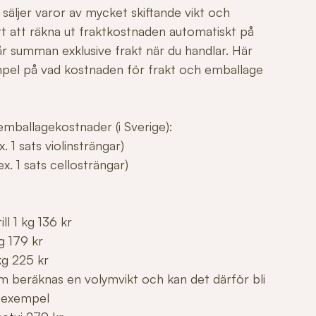
säljer varor av mycket skiftande vikt och
årt att räkna ut fraktkostnaden automatiskt på
r summan exklusive frakt när du handlar. Här
mpel på vad kostnaden för frakt och emballage
mballagekostnader (i Sverige):
. 1 sats violinsträngar)
x. 1 sats cellosträngar)
ll 1 kg 136 kr
g 179 kr
kg 225 kr
m beräknas en volymvikt och kan det därför bli
 exempel