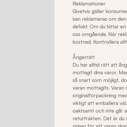
Reklamationer
Givetvis gäller konsume
kan reklameras om den ha
defekt. Om du hittar en
oss omgående. När rekla
kostnad. Kontrollera allt
Ångerrätt
Du har alltid rätt att å
mottagit dina varor. Me
så snart som möjligt, do
varan mottagits. Varan sk
originalförpackning med
viktigt att emballera v
oaktsamt och inte går att 
returfrakten. Det är du
risken för att varan sk