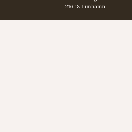
216 18 Limhamn
.se
5 98 03
Strängmärken
Instrument
Developed by LAPS AB