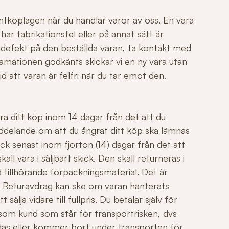
ntköplagen när du handlar varor av oss. En vara
r fabrikationsfel eller på annat sätt är
 defekt på den beställda varan, ta kontakt med
mationen godkänts skickar vi en ny vara utan
id att varan är felfri när du tar emot den.
ngra ditt köp inom 14 dagar från det att du
ddelande om att du ångrat ditt köp ska lämnas
ck senast inom fjorton (14) dagar från det att
all vara i säljbart skick. Den skall returneras i
 tillhörande förpackningsmaterial. Det är
äl. Returavdrag kan ske om varan hanterats
sälja vidare till fullpris. Du betalar själv för
 som kund som står för transportrisken, dvs
adas eller kommer bort under transporten för