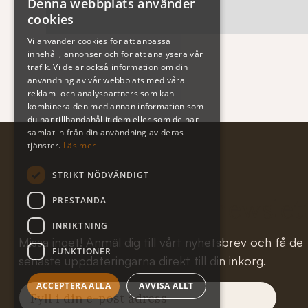
Denna webbplats använder
cookies
Vi använder cookies för att anpassa
innehåll, annonser och för att analysera vår
trafik. Vi delar också information om din
användning av vår webbplats med våra
reklam- och analyspartners som kan
kombinera den med annan information som
du har tillhandahållit dem eller som de har
samlat in från din användning av deras
tjänster.
Läs mer
STRIKT NÖDVÄNDIGT
Subscribe to our newslet
PRESTANDA
INRIKTNING
Missa inget! Anmäl dig till vårt nyhetsbrev och få de
FUNKTIONER
senaste uppdateringarna direkt till din inkorg.
ACCEPTERA ALLA
AVVISA ALLT