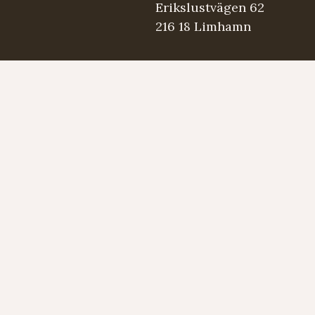
Erikslustvägen 62
216 18 Limhamn
.se
5 98 03
Strängmärken
Instrument
Developed by LAPS AB