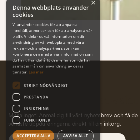
×
Denna webbplats använder
cookies
Vi använder cookies för att anpassa
innehåll, annonser och för att analysera vår
trafik. Vi delar också information om din
användning av vår webbplats med våra
reklam- och analyspartners som kan
kombinera den med annan information som
du har tillhandahållit dem eller som de har
samlat in från din användning av deras
tjänster.
Läs mer
STRIKT NÖDVÄNDIGT
Subscribe to our newslet
PRESTANDA
INRIKTNING
Missa inget! Anmäl dig till vårt nyhetsbrev och få de
FUNKTIONER
senaste uppdateringarna direkt till din inkorg.
ACCEPTERA ALLA
AVVISA ALLT