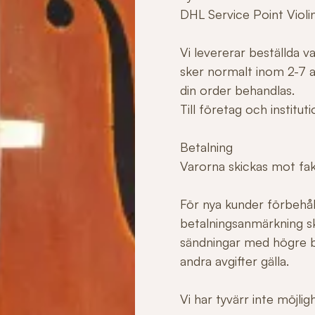
DHL Service Point Violi
Vi levererar beställda 
sker normalt inom 2-7 ar
din order behandlas.
Till företag och institu
Betalning
Varorna skickas mot fakt
För nya kunder förbehåll
betalningsanmärkning sk
sändningar med högre b
andra avgifter gälla.
Vi har tyvärr inte möjli