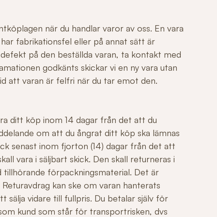
ntköplagen när du handlar varor av oss. En vara
r fabrikationsfel eller på annat sätt är
 defekt på den beställda varan, ta kontakt med
mationen godkänts skickar vi en ny vara utan
id att varan är felfri när du tar emot den.
ngra ditt köp inom 14 dagar från det att du
ddelande om att du ångrat ditt köp ska lämnas
ck senast inom fjorton (14) dagar från det att
all vara i säljbart skick. Den skall returneras i
 tillhörande förpackningsmaterial. Det är
äl. Returavdrag kan ske om varan hanterats
sälja vidare till fullpris. Du betalar själv för
 som kund som står för transportrisken, dvs