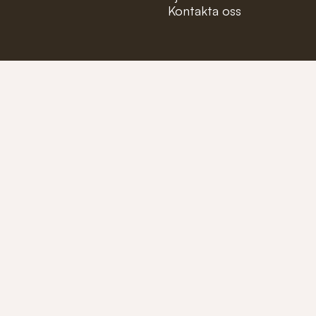
Kontakta oss
Mejla oss på:
info@fioler
Ring oss på:
+46 (0)40-1
Tillverkare