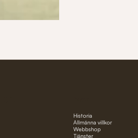
ter!
Pages
Historia
Allmänna villkor
Webbshop
Tjänster