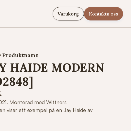
Varukorg
Kontakta oss
Produktnamn
AY HAIDE MODERN
02848]
K
 2021. Monterad med Wittners
den visar ett exempel på en Jay Haide av