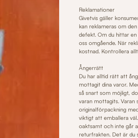
Reklamationer
Givetvis gäller konsume
kan reklameras om den ha
defekt. Om du hittar en
oss omgående. När rekla
kostnad. Kontrollera allt
Ångerrätt
Du har alltid rätt att å
mottagit dina varor. Me
så snart som möjligt, do
varan mottagits. Varan sk
originalförpackning med
viktigt att emballera v
oaktsamt och inte går att 
returfrakten. Det är du