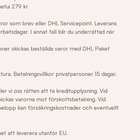
netui 279 kr
varor som brev eller DHL Servicepoint. Leverans
betsdagar. I annat fall blir du underrättad när
tioner skickas beställda varor med DHL Paket
ura. Betalningsvillkor privatpersoner 15 dagar.
er vi oss rätten att ta kreditupplysning. Vid
ickas varorna mot förskottsbetalning. Vid
elopp kan försäkringskostnader och eventuellt
ghet att leverera utanför EU.