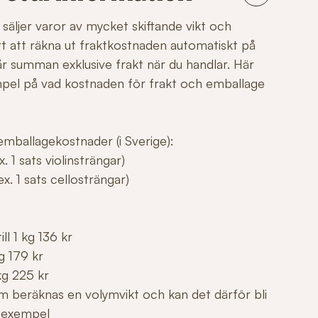
säljer varor av mycket skiftande vikt och
årt att räkna ut fraktkostnaden automatiskt på
r summan exklusive frakt när du handlar. Här
mpel på vad kostnaden för frakt och emballage
mballagekostnader (i Sverige):
. 1 sats violinsträngar)
x. 1 sats cellosträngar)
ll 1 kg 136 kr
g 179 kr
kg 225 kr
m beräknas en volymvikt och kan det därför bli
 exempel