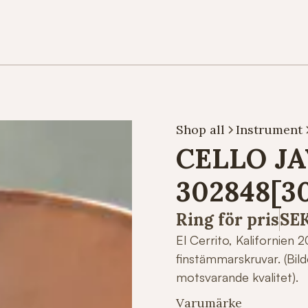
Shop all
Instrument
CELLO J
302848[3
Ring för pris
SE
El Cerrito, Kalifornien
finstämmarskruvar. (Bil
motsvarande kvalitet).
Varumärke