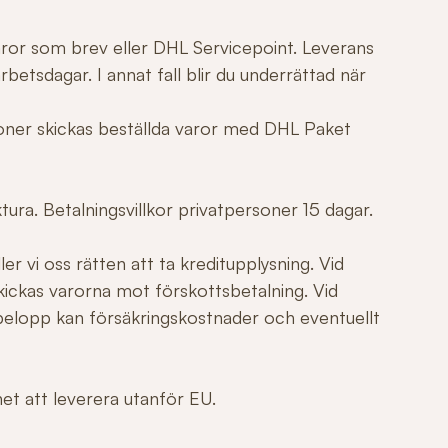
varor som brev eller DHL Servicepoint. Leverans
betsdagar. I annat fall blir du underrättad när
tioner skickas beställda varor med DHL Paket
ura. Betalningsvillkor privatpersoner 15 dagar.
er vi oss rätten att ta kreditupplysning. Vid
ickas varorna mot förskottsbetalning. Vid
elopp kan försäkringskostnader och eventuellt
ghet att leverera utanför EU.