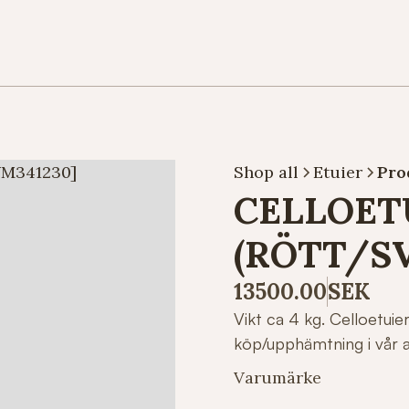
Shop all
Etuier
Pro
CELLOET
(RÖTT/S
13500.00
SEK
Vikt ca 4 kg. Celloetuier
köp/upphämtning i vår a
Varumärke