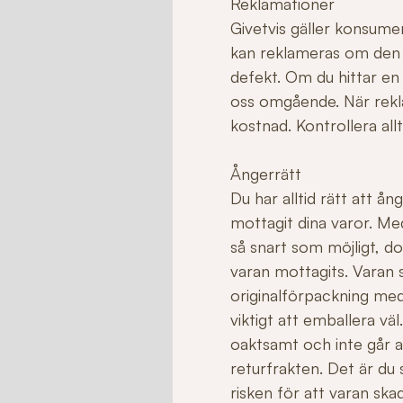
Reklamationer
Givetvis gäller konsume
kan reklameras om den ha
defekt. Om du hittar en
oss omgående. När rekla
kostnad. Kontrollera allt
Ångerrätt
Du har alltid rätt att å
mottagit dina varor. Me
så snart som möjligt, do
varan mottagits. Varan sk
originalförpackning med
viktigt att emballera v
oaktsamt och inte går att 
returfrakten. Det är du
risken för att varan sk