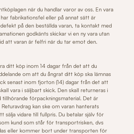
ntköplagen när du handlar varor av oss. En vara
r fabrikationsfel eller på annat sätt är
 defekt på den beställda varan, ta kontakt med
mationen godkänts skickar vi en ny vara utan
id att varan är felfri när du tar emot den.
ngra ditt köp inom 14 dagar från det att du
ddelande om att du ångrat ditt köp ska lämnas
ck senast inom fjorton (14) dagar från det att
all vara i säljbart skick. Den skall returneras i
 tillhörande förpackningsmaterial. Det är
äl. Returavdrag kan ske om varan hanterats
sälja vidare till fullpris. Du betalar själv för
 som kund som står för transportrisken, dvs
adas eller kommer bort under transporten för