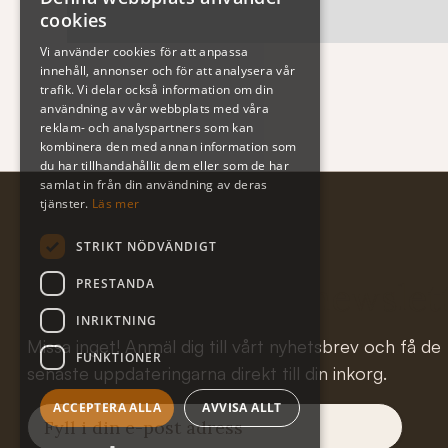
cookies
Vi använder cookies för att anpassa
innehåll, annonser och för att analysera vår
trafik. Vi delar också information om din
användning av vår webbplats med våra
reklam- och analyspartners som kan
kombinera den med annan information som
du har tillhandahållit dem eller som de har
samlat in från din användning av deras
tjänster.
Läs mer
STRIKT NÖDVÄNDIGT
PRESTANDA
Subscribe to our newslet
INRIKTNING
Missa inget! Anmäl dig till vårt nyhetsbrev och få de
FUNKTIONER
senaste uppdateringarna direkt till din inkorg.
ACCEPTERA ALLA
AVVISA ALLT