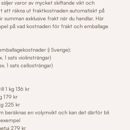
säljer varor av mycket skiftande vikt och
årt att räkna ut fraktkostnaden automatiskt på
r summan exklusive frakt när du handlar. Här
mpel på vad kostnaden för frakt och emballage
mballagekostnader (i Sverige):
. 1 sats violinsträngar)
x. 1 sats cellosträngar)
ll 1 kg 136 kr
g 179 kr
kg 225 kr
m beräknas en volymvikt och kan det därför bli
 exempel
netui 279 kr