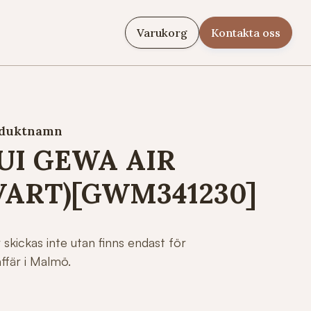
Varukorg
Kontakta oss
duktnamn
UI GEWA AIR
VART)[GWM341230]
 skickas inte utan finns endast för
ffär i Malmö.