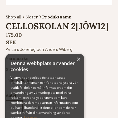
Shop all
Noter
Produktnamn
CELLOSKOLAN 2[JÖWI2]
175.00
SEK
Av Lars Jöneteg och Anders Wiberg
×
Varumärke
Denna webbplats använder
cookies
Storlek
Vi använder cookies för att anpassa
Tillgänglighet
innehåll, annonser och för att analysera vår
trafik. Vi delar också information om din
användning av vår webbplats med våra
Antal
reklam- och analyspartners som kan
kombinera den med annan information som
du har tillhandahållit dem eller som de har
samlat in från din användning av deras
tjänster.
Läs mer