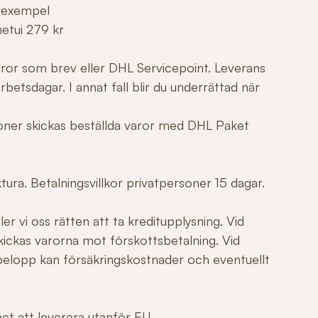
 exempel
netui 279 kr
varor som brev eller DHL Servicepoint. Leverans
betsdagar. I annat fall blir du underrättad när
tioner skickas beställda varor med DHL Paket
ura. Betalningsvillkor privatpersoner 15 dagar.
er vi oss rätten att ta kreditupplysning. Vid
ickas varorna mot förskottsbetalning. Vid
elopp kan försäkringskostnader och eventuellt
ghet att leverera utanför EU.