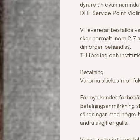
dyrare än ovan nämnda
DHL Service Point Violi
Vi levererar beställda 
sker normalt inom 2-7 ar
din order behandlas.
Till företag och institu
Betalning
Varorna skickas mot fakt
För nya kunder förbehåll
betalningsanmärkning sk
sändningar med högre b
andra avgifter gälla.
Vi har tyvärr inte möjli