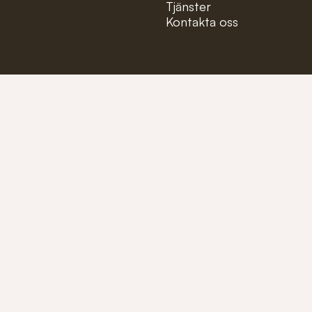
Tjänster
Kontakta oss
Mejla oss på:
info@fioler
Ring oss på:
+46 (0)40-1
Tillverkare