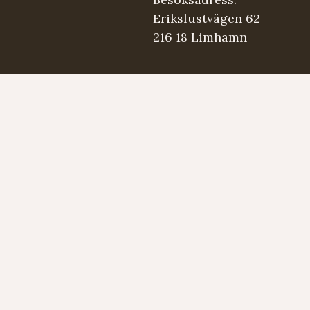
Erikslustvägen 62
216 18 Limhamn
.se
5 98 03
Strängmärken
Instrument
Developed by LAPS AB