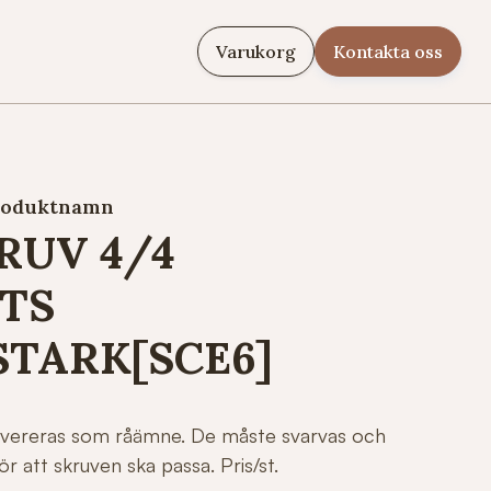
Varukorg
Kontakta oss
roduktnamn
RUV 4/4
TS
TARK[SCE6]
levereras som råämne. De måste svarvas och
r att skruven ska passa. Pris/st.