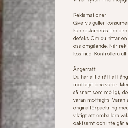
Reklamationer
Givetvis gäller konsume
kan reklameras om den ha
defekt. Om du hittar en
oss omgående. När rekla
kostnad. Kontrollera allt
Ångerrätt
Du har alltid rätt att å
mottagit dina varor. Me
så snart som möjligt, do
varan mottagits. Varan sk
originalförpackning med
viktigt att emballera v
oaktsamt och inte går att 