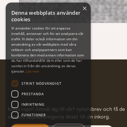
×
Denna webbplats använder
cookies
Vi använder cookies för att anpassa
innehåll, annonser och för att analysera vår
trafik. Vi delar också information om din
användning av vår webbplats med våra
reklam- och analyspartners som kan
kombinera den med annan information som
du har tillhandahållit dem eller som de har
samlat in från din användning av deras
tjänster.
Läs mer
STRIKT NÖDVÄNDIGT
Subscribe to our newslet
PRESTANDA
INRIKTNING
Missa inget! Anmäl dig till vårt nyhetsbrev och få de
FUNKTIONER
senaste uppdateringarna direkt till din inkorg.