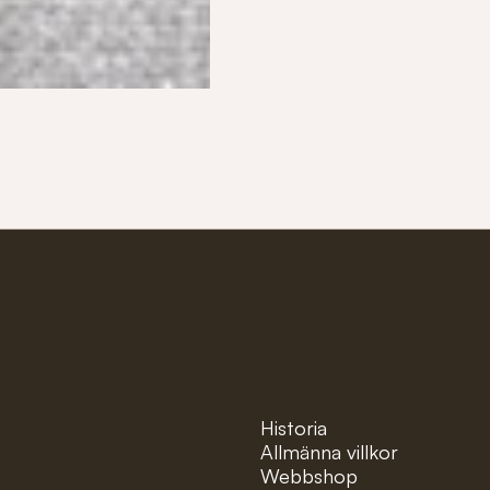
ter!
Pages
Historia
Allmänna villkor
Webbshop