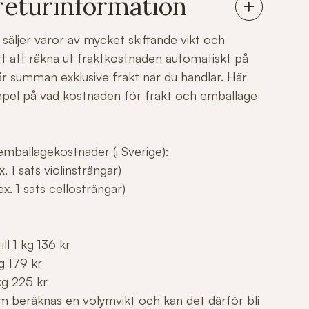
returinformation
säljer varor av mycket skiftande vikt och
årt att räkna ut fraktkostnaden automatiskt på
r summan exklusive frakt när du handlar. Här
mpel på vad kostnaden för frakt och emballage
mballagekostnader (i Sverige):
. 1 sats violinsträngar)
x. 1 sats cellosträngar)
ll 1 kg 136 kr
g 179 kr
kg 225 kr
m beräknas en volymvikt och kan det därför bli