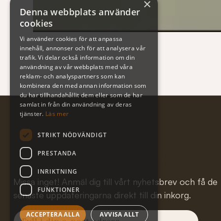
×
Denna webbplats använder
cookies
Vi använder cookies för att anpassa
innehåll, annonser och för att analysera vår
trafik. Vi delar också information om din
användning av vår webbplats med våra
reklam- och analyspartners som kan
kombinera den med annan information som
du har tillhandahållit dem eller som de har
samlat in från din användning av deras
tjänster.
Läs mer
STRIKT NÖDVÄNDIGT
Subscribe to our newslet
PRESTANDA
INRIKTNING
Missa inget! Anmäl dig till vårt nyhetsbrev och få de
FUNKTIONER
senaste uppdateringarna direkt till din inkorg.
ACCEPTERA ALLA
AVVISA ALLT