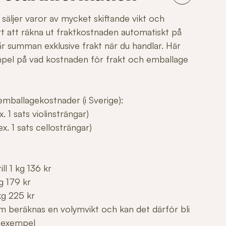
säljer varor av mycket skiftande vikt och
årt att räkna ut fraktkostnaden automatiskt på
r summan exklusive frakt när du handlar. Här
mpel på vad kostnaden för frakt och emballage
mballagekostnader (i Sverige):
. 1 sats violinsträngar)
x. 1 sats cellosträngar)
ll 1 kg 136 kr
g 179 kr
kg 225 kr
m beräknas en volymvikt och kan det därför bli
 exempel