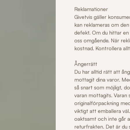
Reklamationer
Givetvis gäller konsume
kan reklameras om den ha
defekt. Om du hittar en
oss omgående. När rekla
kostnad. Kontrollera allt
Ångerrätt
Du har alltid rätt att å
mottagit dina varor. Me
så snart som möjligt, do
varan mottagits. Varan sk
originalförpackning med
viktigt att emballera v
oaktsamt och inte går att 
returfrakten. Det är du