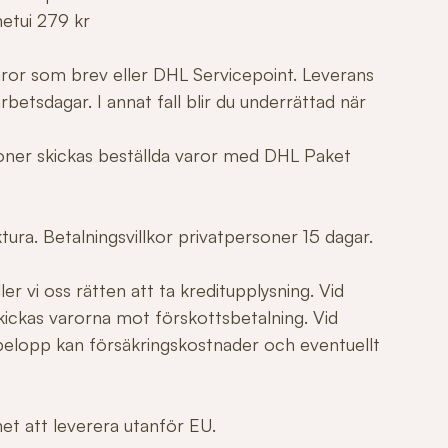
netui 279 kr
varor som brev eller DHL Servicepoint. Leverans
betsdagar. I annat fall blir du underrättad när
tioner skickas beställda varor med DHL Paket
ura. Betalningsvillkor privatpersoner 15 dagar.
er vi oss rätten att ta kreditupplysning. Vid
ickas varorna mot förskottsbetalning. Vid
elopp kan försäkringskostnader och eventuellt
ghet att leverera utanför EU.