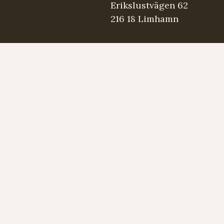
Erikslustvägen 62
216 18 Limhamn
.se
5 98 03
Strängmärken
Instrument
Developed by LAPS AB