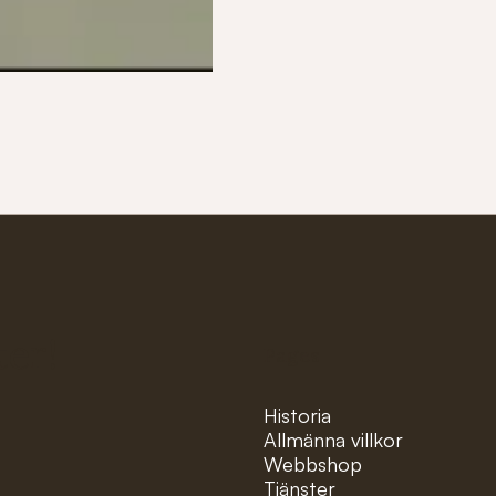
ter!
Pages
Historia
Allmänna villkor
Webbshop
Tjänster