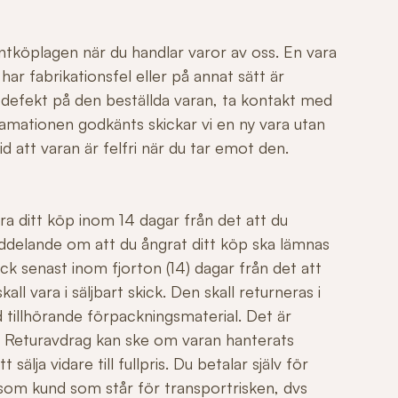
ntköplagen när du handlar varor av oss. En vara
r fabrikationsfel eller på annat sätt är
 defekt på den beställda varan, ta kontakt med
mationen godkänts skickar vi en ny vara utan
id att varan är felfri när du tar emot den.
ngra ditt köp inom 14 dagar från det att du
ddelande om att du ångrat ditt köp ska lämnas
ck senast inom fjorton (14) dagar från det att
all vara i säljbart skick. Den skall returneras i
 tillhörande förpackningsmaterial. Det är
äl. Returavdrag kan ske om varan hanterats
sälja vidare till fullpris. Du betalar själv för
 som kund som står för transportrisken, dvs