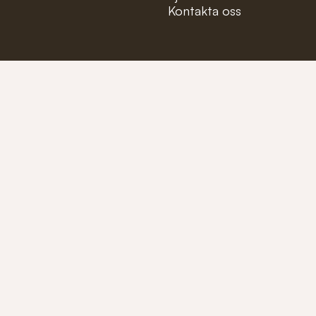
Kontakta oss
Mejla oss på:
info@fioler
Ring oss på:
+46 (0)40-1
Tillverkare