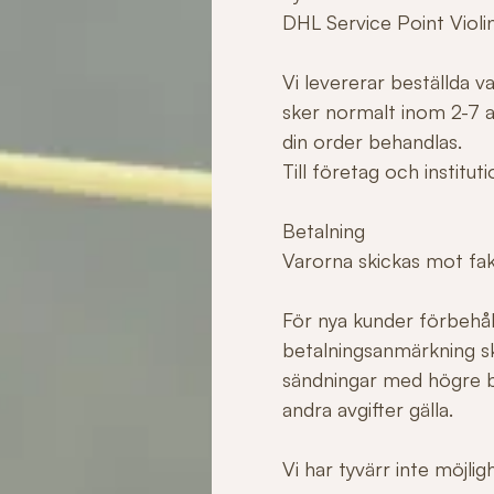
DHL Service Point Violi
Vi levererar beställda 
sker normalt inom 2-7 ar
din order behandlas.
Till företag och institu
Betalning
Varorna skickas mot fakt
För nya kunder förbehåll
betalningsanmärkning sk
sändningar med högre b
andra avgifter gälla.
Vi har tyvärr inte möjli