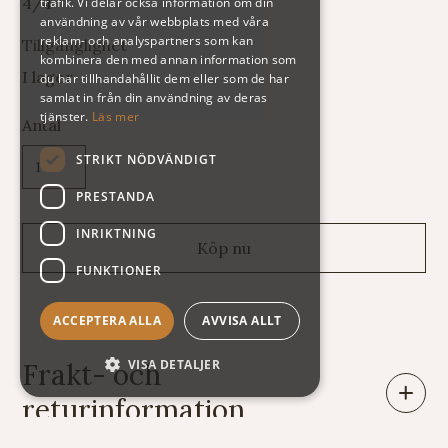
4/4
trafik. Vi delar också information om din
användning av vår webbplats med våra
reklam- och analyspartners som kan
Tillgänglighet
kombinera den med annan information som
I lager
du har tillhandahållit dem eller som de har
samlat in från din användning av deras
tjänster.
Läs mer
Antal
STRIKT NÖDVÄNDIGT
PRESTANDA
INRIKTNING
FUNKTIONER
ACCEPTERA ALLA
AVVISA ALLT
VISA DETALJER
Frakt- och
returinformation