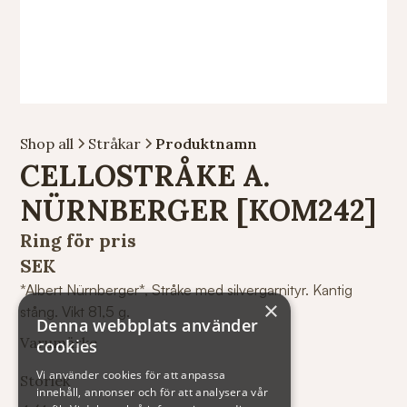
Shop all
Stråkar
Produktnamn
CELLOSTRÅKE A.
NÜRNBERGER [KOM242]
Ring för pris
SEK
*Albert Nürnberger*, Stråke med silvergarnityr. Kantig
×
stång. Vikt 81,5 g.
Denna webbplats använder
Varumärke
cookies
Vi använder cookies för att anpassa
Storlek
innehåll, annonser och för att analysera vår