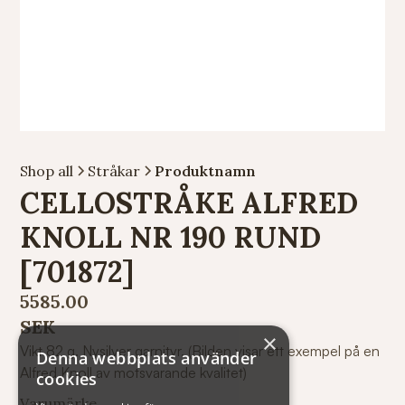
Shop all
Stråkar
Produktnamn
CELLOSTRÅKE ALFRED
KNOLL NR 190 RUND
[701872]
5585.00
SEK
×
Vikt 82 g. Nysilver garnityr. (Bilden visar ett exempel på en
Denna webbplats använder
Alfred Knoll av motsvarande kvalitet)
cookies
Varumärke