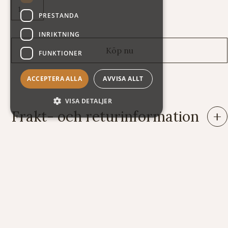
PRESTANDA
INRIKTNING
FUNKTIONER
ACCEPTERA ALLA
AVVISA ALLT
VISA DETALJER
Frakt- och returinformation
Leveranser: Eftersom vi säljer varor av mycket skiftande vikt
och storlek har vi tyvärr svårt att räkna ut fraktkostnaden
automatiskt på vår webshop. Därför står summan exklusive
frakt när du handlar. Här nedan följer några exempel på vad
kostnaden för frakt och emballage kan bli.
Exempel på frakt- och emballagekostnader (i Sverige):
Brev 100 gram 51 kr (t.ex. 1 sats violinsträngar)