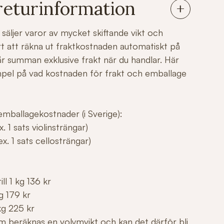
returinformation
säljer varor av mycket skiftande vikt och
årt att räkna ut fraktkostnaden automatiskt på
r summan exklusive frakt när du handlar. Här
mpel på vad kostnaden för frakt och emballage
mballagekostnader (i Sverige):
. 1 sats violinsträngar)
x. 1 sats cellosträngar)
ll 1 kg 136 kr
g 179 kr
kg 225 kr
m beräknas en volymvikt och kan det därför bli