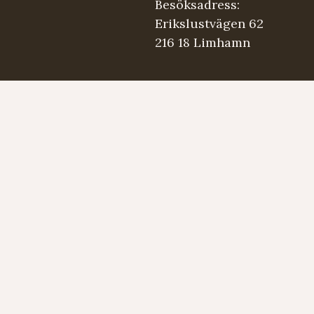
Besöksadress:
Erikslustvägen 62
216 18 Limhamn
.se
5 98 03
Strängmärken
Instrument
Developed by LAPS AB