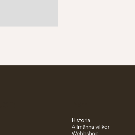
ter!
Pages
Historia
Allmänna villkor
Webbshop