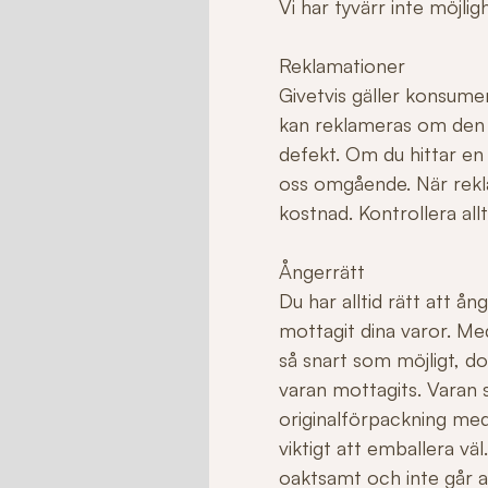
Vi har tyvärr inte möjli
Reklamationer
Givetvis gäller konsume
kan reklameras om den ha
defekt. Om du hittar en
oss omgående. När rekla
kostnad. Kontrollera allt
Ångerrätt
Du har alltid rätt att å
mottagit dina varor. Me
så snart som möjligt, do
varan mottagits. Varan sk
originalförpackning med
viktigt att emballera v
oaktsamt och inte går att 