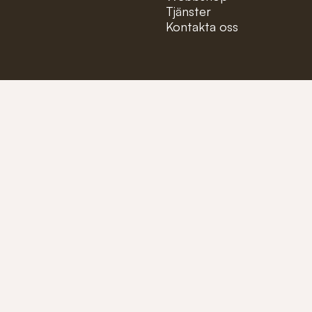
Tjänster
Kontakta oss
Mejla oss på:
info@fioler
Ring oss på:
+46 (0)40-1
Tillverkare