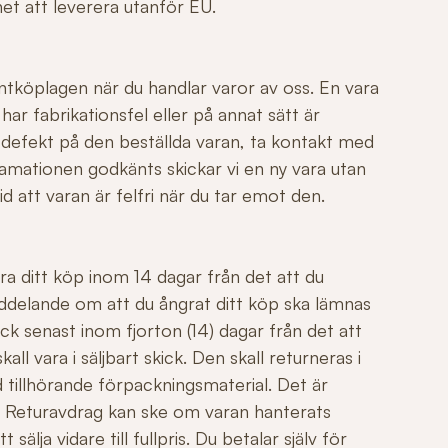
ghet att leverera utanför EU.
ntköplagen när du handlar varor av oss. En vara
r fabrikationsfel eller på annat sätt är
 defekt på den beställda varan, ta kontakt med
mationen godkänts skickar vi en ny vara utan
id att varan är felfri när du tar emot den.
ngra ditt köp inom 14 dagar från det att du
ddelande om att du ångrat ditt köp ska lämnas
ck senast inom fjorton (14) dagar från det att
all vara i säljbart skick. Den skall returneras i
 tillhörande förpackningsmaterial. Det är
äl. Returavdrag kan ske om varan hanterats
sälja vidare till fullpris. Du betalar själv för