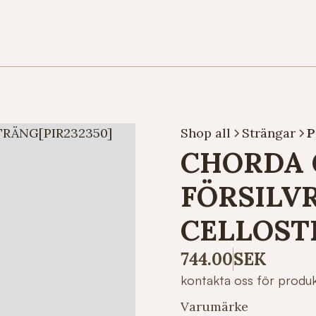
Shop all
Strängar
P
CHORDA G
FÖRSILV
CELLOST
744.00
SEK
kontakta oss för produ
Varumärke