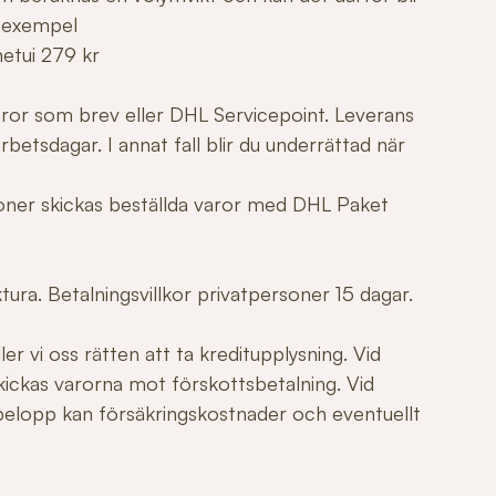
 exempel
netui 279 kr
varor som brev eller DHL Servicepoint. Leverans
betsdagar. I annat fall blir du underrättad när
tioner skickas beställda varor med DHL Paket
ura. Betalningsvillkor privatpersoner 15 dagar.
er vi oss rätten att ta kreditupplysning. Vid
ickas varorna mot förskottsbetalning. Vid
elopp kan försäkringskostnader och eventuellt