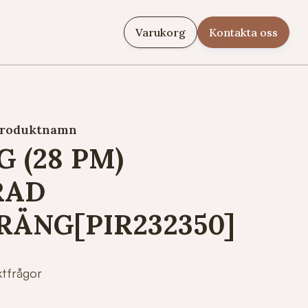
Varukorg
Kontakta oss
roduktnamn
 (28 PM)
RAD
RÄNG[PIR232350]
ktfrågor