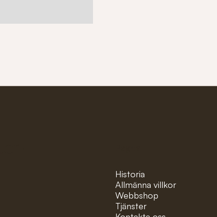
ter!
Pages
Historia
Allmänna villkor
Webbshop
Tjänster
Kontakta oss