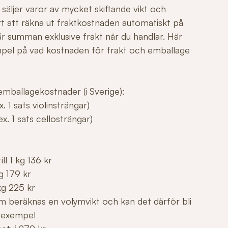
säljer varor av mycket skiftande vikt och
årt att räkna ut fraktkostnaden automatiskt på
r summan exklusive frakt när du handlar. Här
mpel på vad kostnaden för frakt och emballage
mballagekostnader (i Sverige):
. 1 sats violinsträngar)
x. 1 sats cellosträngar)
ll 1 kg 136 kr
g 179 kr
kg 225 kr
m beräknas en volymvikt och kan det därför bli
 exempel