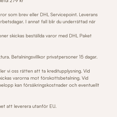
netui 279 kr
varor som brev eller DHL Servicepoint. Leverans
betsdagar. I annat fall blir du underrättad när
tioner skickas beställda varor med DHL Paket
ura. Betalningsvillkor privatpersoner 15 dagar.
er vi oss rätten att ta kreditupplysning. Vid
ickas varorna mot förskottsbetalning. Vid
elopp kan försäkringskostnader och eventuellt
ghet att leverera utanför EU.