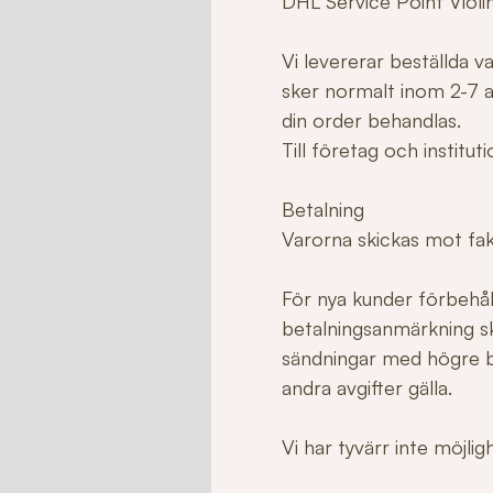
DHL Service Point Violi
Vi levererar beställda 
sker normalt inom 2-7 ar
din order behandlas.
Till företag och institu
Betalning
Varorna skickas mot fakt
För nya kunder förbehåll
betalningsanmärkning sk
sändningar med högre b
andra avgifter gälla.
Vi har tyvärr inte möjli