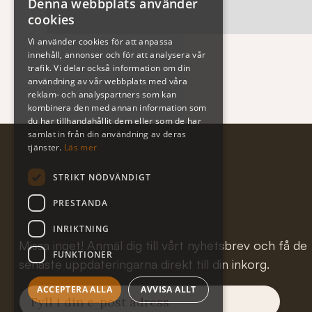
Denna webbplats använder
cookies
Vi använder cookies för att anpassa
innehåll, annonser och för att analysera vår
trafik. Vi delar också information om din
användning av vår webbplats med våra
reklam- och analyspartners som kan
kombinera den med annan information som
du har tillhandahållit dem eller som de har
samlat in från din användning av deras
tjänster.
Läs mer
STRIKT NÖDVÄNDIGT
Subscribe to our newslet
PRESTANDA
INRIKTNING
Missa inget! Anmäl dig till vårt nyhetsbrev och få de
FUNKTIONER
senaste uppdateringarna direkt till din inkorg.
ACCEPTERA ALLA
AVVISA ALLT