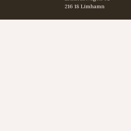
216 18 Limhamn
.se
5 98 03
Strängmärken
Instrument
Developed by LAPS AB