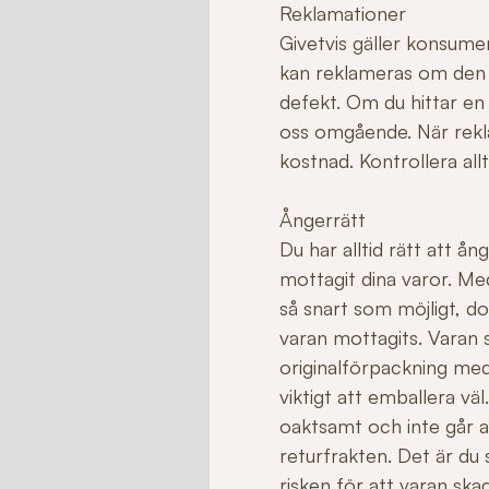
Reklamationer
Givetvis gäller konsume
kan reklameras om den ha
defekt. Om du hittar en
oss omgående. När rekla
kostnad. Kontrollera allt
Ångerrätt
Du har alltid rätt att å
mottagit dina varor. Me
så snart som möjligt, do
varan mottagits. Varan sk
originalförpackning med
viktigt att emballera v
oaktsamt och inte går att 
returfrakten. Det är du
risken för att varan sk