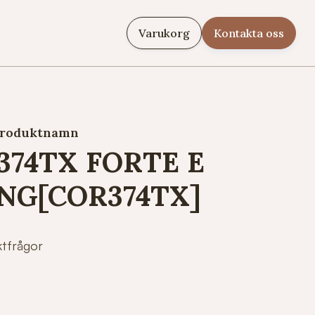
Varukorg
Kontakta oss
roduktnamn
374TX FORTE E
NG[COR374TX]
ktfrågor