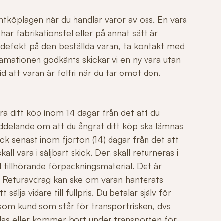
ntköplagen när du handlar varor av oss. En vara
r fabrikationsfel eller på annat sätt är
 defekt på den beställda varan, ta kontakt med
mationen godkänts skickar vi en ny vara utan
id att varan är felfri när du tar emot den.
ngra ditt köp inom 14 dagar från det att du
ddelande om att du ångrat ditt köp ska lämnas
ck senast inom fjorton (14) dagar från det att
all vara i säljbart skick. Den skall returneras i
 tillhörande förpackningsmaterial. Det är
äl. Returavdrag kan ske om varan hanterats
sälja vidare till fullpris. Du betalar själv för
 som kund som står för transportrisken, dvs
adas eller kommer bort under transporten för