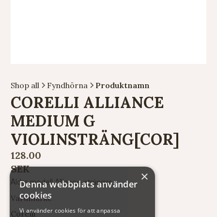
Shop all
Fyndhörna
Produktnamn
CORELLI ALLIANCE
MEDIUM G
VIOLINSTRÄNG[COR]
128.00
SEK
×
Äldre modell Alliance-strängar.
Denna webbplats använder
cookies
Varumärke
Vi använder cookies för att anpassa
Corelli