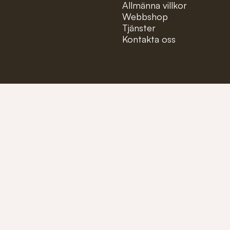
Allmänna villkor
Webbshop
Tjänster
Kontakta oss
Mejla oss på:
info@fioler
Ring oss på:
+46 (0)40-1
Tillverkare