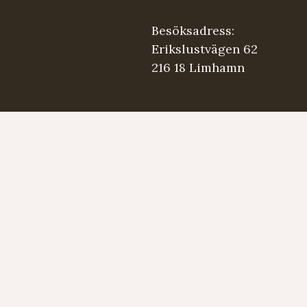
Besöksadress:
Erikslustvägen 62
216 18 Limhamn
.se
5 98 03
Strängmärken
Instrument