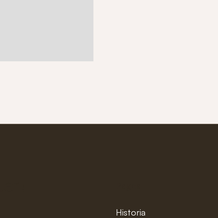
ter!
Pages
Historia