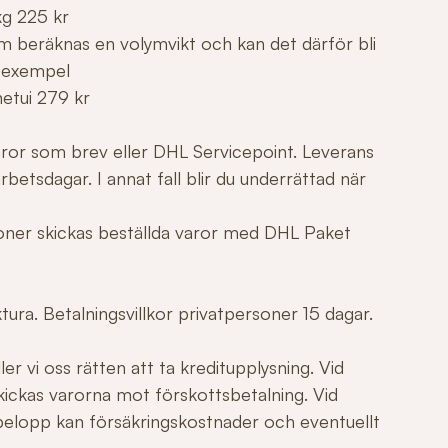
kg 225 kr
m beräknas en volymvikt och kan det därför bli
 exempel
netui 279 kr
varor som brev eller DHL Servicepoint. Leverans
betsdagar. I annat fall blir du underrättad när
tioner skickas beställda varor med DHL Paket
ura. Betalningsvillkor privatpersoner 15 dagar.
er vi oss rätten att ta kreditupplysning. Vid
ickas varorna mot förskottsbetalning. Vid
elopp kan försäkringskostnader och eventuellt