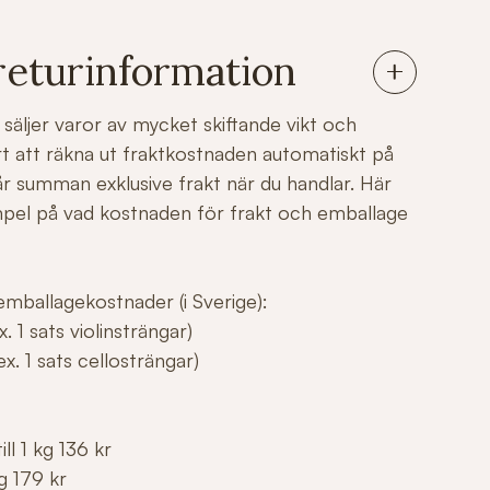
returinformation
säljer varor av mycket skiftande vikt och
årt att räkna ut fraktkostnaden automatiskt på
r summan exklusive frakt när du handlar. Här
mpel på vad kostnaden för frakt och emballage
mballagekostnader (i Sverige):
. 1 sats violinsträngar)
x. 1 sats cellosträngar)
ll 1 kg 136 kr
g 179 kr