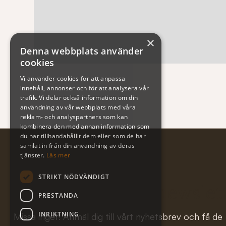
×
Denna webbplats använder
cookies
Vi använder cookies för att anpassa
innehåll, annonser och för att analysera vår
trafik. Vi delar också information om din
användning av vår webbplats med våra
reklam- och analyspartners som kan
kombinera den med annan information som
du har tillhandahållit dem eller som de har
samlat in från din användning av deras
tjänster.
Läs mer
STRIKT NÖDVÄNDIGT
Subscribe to our newslet
PRESTANDA
INRIKTNING
Missa inget! Anmäl dig till vårt nyhetsbrev och få de