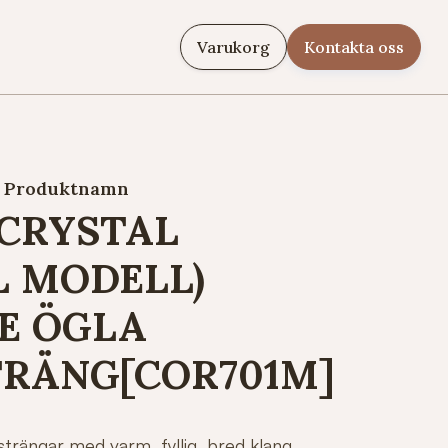
Varukorg
Kontakta oss
Produktnamn
 CRYSTAL
 MODELL)
E ÖGLA
TRÄNG[COR701M]
tsträngar med varm, fyllig, bred klang.