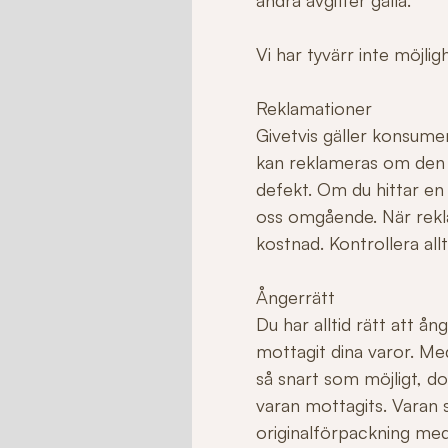
andra avgifter gälla.
Vi har tyvärr inte möjli
Reklamationer
Givetvis gäller konsume
kan reklameras om den ha
defekt. Om du hittar en
oss omgående. När rekla
kostnad. Kontrollera allt
Ångerrätt
Du har alltid rätt att å
mottagit dina varor. Me
så snart som möjligt, do
varan mottagits. Varan sk
originalförpackning med