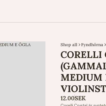
Shop all
Fyndhörna
CORELLI
(GAMMAL
MEDIUM 
VIOLINS
12.00
SEK
Corelli Crystal är synte