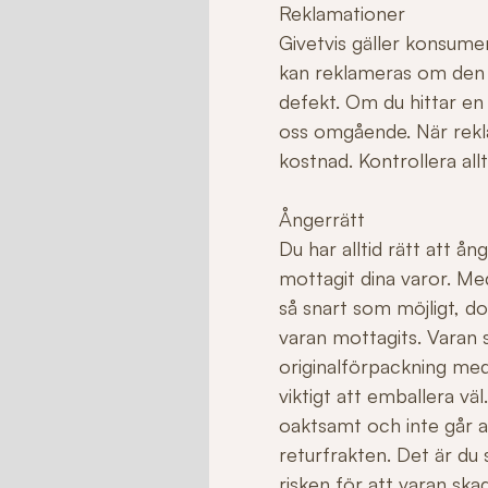
Reklamationer
Givetvis gäller konsume
kan reklameras om den ha
defekt. Om du hittar en
oss omgående. När rekla
kostnad. Kontrollera allt
Ångerrätt
Du har alltid rätt att å
mottagit dina varor. Me
så snart som möjligt, do
varan mottagits. Varan sk
originalförpackning med
viktigt att emballera v
oaktsamt och inte går att 
returfrakten. Det är du
risken för att varan sk