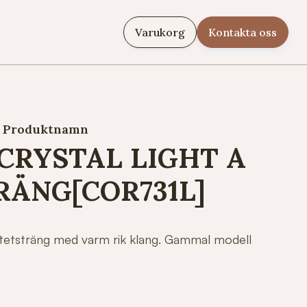
Varukorg
Kontakta oss
Produktnamn
CRYSTAL LIGHT A
RÄNG[COR731L]
yntetsträng med varm rik klang. Gammal modell