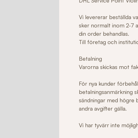
DHL Service Point Violi
Vi levererar beställda 
sker normalt inom 2-7 ar
din order behandlas.
Till företag och institu
Betalning
Varorna skickas mot fakt
För nya kunder förbehåll
betalningsanmärkning sk
sändningar med högre b
andra avgifter gälla.
Vi har tyvärr inte möjli