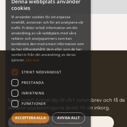
Denna webbplats använder
cookies
Vi använder cookies för att anpassa
innehåll, annonser och för att analysera vår
trafik. Vi delar också information om din
användning av vår webbplats med våra
reklam- och analyspartners som kan
kombinera den med annan information som
du har tillhandahållit dem eller som de har
samlat in från din användning av deras
tjänster.
Läs mer
STRIKT NÖDVÄNDIGT
Subscribe to our newslet
PRESTANDA
INRIKTNING
Missa inget! Anmäl dig till vårt nyhetsbrev och få de
FUNKTIONER
senaste uppdateringarna direkt till din inkorg.
ACCEPTERA ALLA
AVVISA ALLT