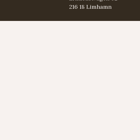
216 18 Limhamn
.se
5 98 03
Strängmärken
Instrument
Developed by LAPS AB