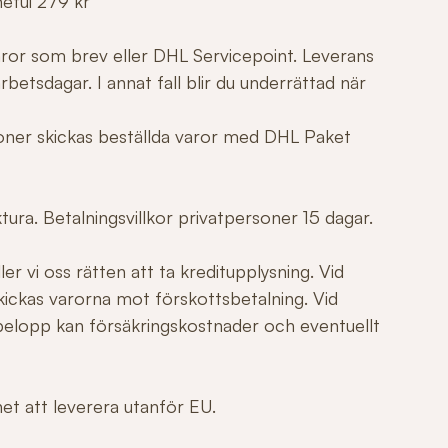
netui 279 kr
varor som brev eller DHL Servicepoint. Leverans
betsdagar. I annat fall blir du underrättad när
tioner skickas beställda varor med DHL Paket
ura. Betalningsvillkor privatpersoner 15 dagar.
er vi oss rätten att ta kreditupplysning. Vid
ickas varorna mot förskottsbetalning. Vid
elopp kan försäkringskostnader och eventuellt
ghet att leverera utanför EU.