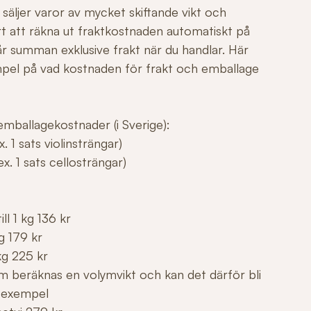
säljer varor av mycket skiftande vikt och
årt att räkna ut fraktkostnaden automatiskt på
r summan exklusive frakt när du handlar. Här
mpel på vad kostnaden för frakt och emballage
mballagekostnader (i Sverige):
. 1 sats violinsträngar)
x. 1 sats cellosträngar)
ll 1 kg 136 kr
g 179 kr
kg 225 kr
m beräknas en volymvikt och kan det därför bli
 exempel