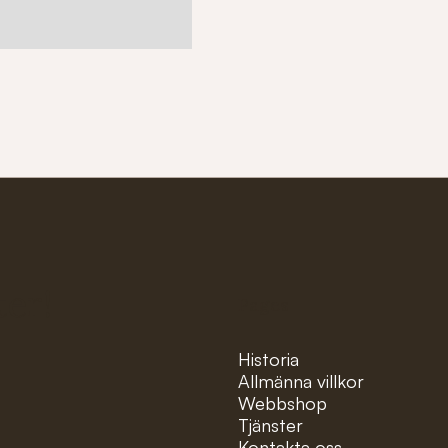
ter!
Pages
Historia
Allmänna villkor
Webbshop
Tjänster
Kontakta oss