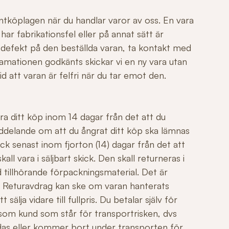
ntköplagen när du handlar varor av oss. En vara
r fabrikationsfel eller på annat sätt är
 defekt på den beställda varan, ta kontakt med
mationen godkänts skickar vi en ny vara utan
id att varan är felfri när du tar emot den.
ngra ditt köp inom 14 dagar från det att du
ddelande om att du ångrat ditt köp ska lämnas
ck senast inom fjorton (14) dagar från det att
all vara i säljbart skick. Den skall returneras i
 tillhörande förpackningsmaterial. Det är
äl. Returavdrag kan ske om varan hanterats
sälja vidare till fullpris. Du betalar själv för
 som kund som står för transportrisken, dvs
adas eller kommer bort under transporten för