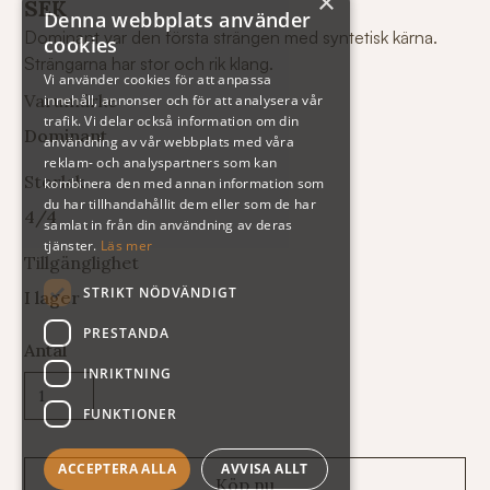
×
SEK
Denna webbplats använder
Dominant var den första strängen med syntetisk kärna.
cookies
Strängarna har stor och rik klang.
Vi använder cookies för att anpassa
Varumärke
innehåll, annonser och för att analysera vår
trafik. Vi delar också information om din
Dominant
användning av vår webbplats med våra
reklam- och analyspartners som kan
Storlek
kombinera den med annan information som
du har tillhandahållit dem eller som de har
4/4
samlat in från din användning av deras
tjänster.
Läs mer
Tillgänglighet
STRIKT NÖDVÄNDIGT
I lager
PRESTANDA
Antal
INRIKTNING
FUNKTIONER
ACCEPTERA ALLA
AVVISA ALLT