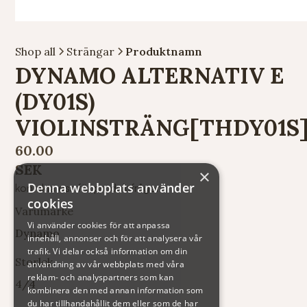
Shop all
Strängar
Produktnamn
DYNAMO ALTERNATIV E
(DY01S)
VIOLINSTRÄNG[THDY01S
60.00
SEK
×
Denna webbplats använder
kontakta oss för produktfrågor
cookies
Varumärke
Vi använder cookies för att anpassa
Dynamo
innehåll, annonser och för att analysera vår
trafik. Vi delar också information om din
Storlek
användning av vår webbplats med våra
reklam- och analyspartners som kan
4/4
kombinera den med annan information som
du har tillhandahållit dem eller som de har