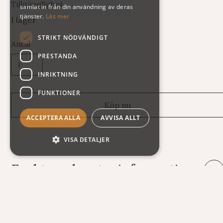
Tillgänglighet
samlat in från din användning av deras
tjänster.
Läs mer
I lager
STRIKT NÖDVÄNDIGT
Antal
PRESTANDA
INRIKTNING
FUNKTIONER
ACCEPTERA ALLA
AVVISA ALLT
VISA DETALJER
Frakt- och returinformation
Leveranser: Eftersom vi säljer varor av mycket skiftande vikt
och storlek har vi tyvärr svårt att räkna ut fraktkostnaden
automatiskt på vår webshop. Därför står summan exklusive