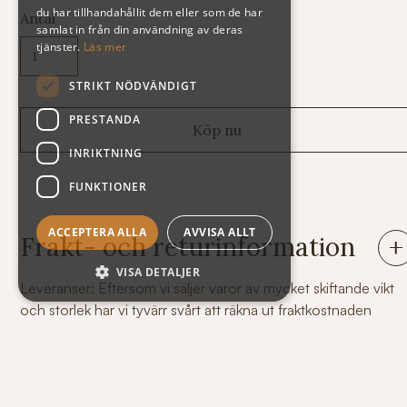
du har tillhandahållit dem eller som de har
Antal
samlat in från din användning av deras
tjänster.
Läs mer
STRIKT NÖDVÄNDIGT
PRESTANDA
INRIKTNING
FUNKTIONER
ACCEPTERA ALLA
AVVISA ALLT
Frakt- och returinformation
VISA DETALJER
Leveranser: Eftersom vi säljer varor av mycket skiftande vikt
och storlek har vi tyvärr svårt att räkna ut fraktkostnaden
automatiskt på vår webshop. Därför står summan exklusive
frakt när du handlar. Här nedan följer några exempel på vad
kostnaden för frakt och emballage kan bli.