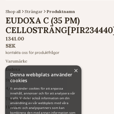
Shop all
Strängar
Produktnamn
EUDOXA C (35 PM)
CELLOSTRÄNG[PIR234440
1341.00
SEK
kontakta oss för produktfrågor
Varumärke
×
Eudoxa
Denna webbplats använder
Storlek
cookies
4/4
Vi använder cookies för att anpassa
innehåll, annonser och för att analysera vår
trafik. Vi delar också information om din
Tillgänglighet
användning av vår webbplats med våra
I lager
reklam- och analyspartners som kan
kombinera den med annan information som