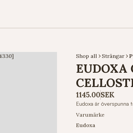
Shop all
Strängar
P
EUDOXA G
CELLOST
1145.00
SEK
Eudoxa är överspunna t
Varumärke
Eudoxa