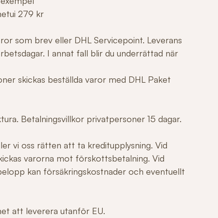
 exempel
netui 279 kr
varor som brev eller DHL Servicepoint. Leverans
betsdagar. I annat fall blir du underrättad när
tioner skickas beställda varor med DHL Paket
ura. Betalningsvillkor privatpersoner 15 dagar.
er vi oss rätten att ta kreditupplysning. Vid
ickas varorna mot förskottsbetalning. Vid
elopp kan försäkringskostnader och eventuellt
ghet att leverera utanför EU.