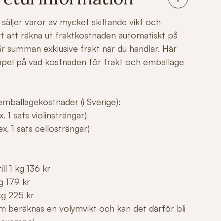
säljer varor av mycket skiftande vikt och
årt att räkna ut fraktkostnaden automatiskt på
r summan exklusive frakt när du handlar. Här
mpel på vad kostnaden för frakt och emballage
mballagekostnader (i Sverige):
. 1 sats violinsträngar)
x. 1 sats cellosträngar)
ll 1 kg 136 kr
g 179 kr
kg 225 kr
m beräknas en volymvikt och kan det därför bli