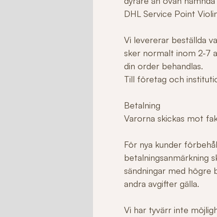
dyrare än ovan nämnda
DHL Service Point Violi
Vi levererar beställda 
sker normalt inom 2-7 ar
din order behandlas.
Till företag och institu
Betalning
Varorna skickas mot fakt
För nya kunder förbehåll
betalningsanmärkning sk
sändningar med högre b
andra avgifter gälla.
Vi har tyvärr inte möjli