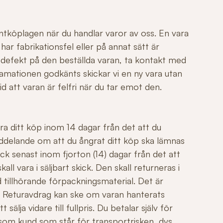
ntköplagen när du handlar varor av oss. En vara
r fabrikationsfel eller på annat sätt är
 defekt på den beställda varan, ta kontakt med
mationen godkänts skickar vi en ny vara utan
id att varan är felfri när du tar emot den.
ngra ditt köp inom 14 dagar från det att du
ddelande om att du ångrat ditt köp ska lämnas
ck senast inom fjorton (14) dagar från det att
all vara i säljbart skick. Den skall returneras i
 tillhörande förpackningsmaterial. Det är
äl. Returavdrag kan ske om varan hanterats
sälja vidare till fullpris. Du betalar själv för
 som kund som står för transportrisken, dvs