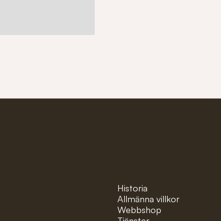
ter!
Pages
Historia
Allmänna villkor
Webbshop
Tjänster