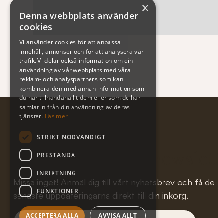
×
Denna webbplats använder
cookies
Vi använder cookies för att anpassa
innehåll, annonser och för att analysera vår
trafik. Vi delar också information om din
användning av vår webbplats med våra
reklam- och analyspartners som kan
kombinera den med annan information som
du har tillhandahållit dem eller som de har
samlat in från din användning av deras
tjänster.
Läs mer
STRIKT NÖDVÄNDIGT
Subscribe to our newslet
PRESTANDA
INRIKTNING
Missa inget! Anmäl dig till vårt nyhetsbrev och få de
FUNKTIONER
senaste uppdateringarna direkt till din inkorg.
ACCEPTERA ALLA
AVVISA ALLT