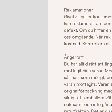
Reklamationer
Givetvis gäller konsume
kan reklameras om den ha
defekt. Om du hittar en
oss omgående. När rekla
kostnad. Kontrollera allt
Ångerrätt
Du har alltid rätt att å
mottagit dina varor. Me
så snart som möjligt, do
varan mottagits. Varan sk
originalförpackning med
viktigt att emballera v
oaktsamt och inte går att 
returfrakten. Det är du