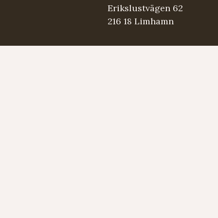
Erikslustvägen 62
216 18 Limhamn
.se
5 98 03
Strängmärken
Instrument
Developed by LAPS AB