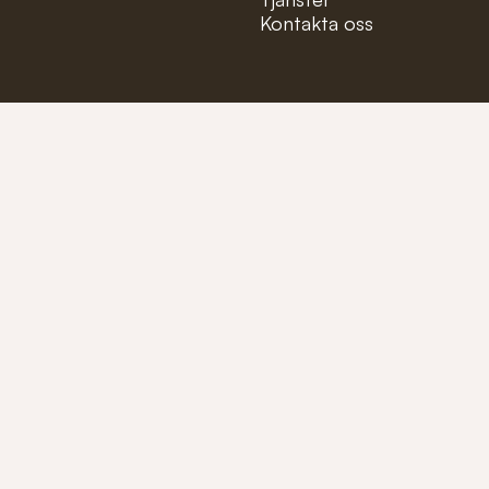
Kontakta oss
Mejla oss på:
info@fioler
Ring oss på:
+46 (0)40-1
Tillverkare