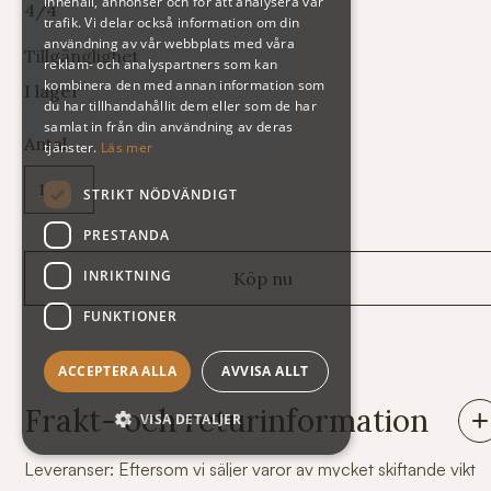
innehåll, annonser och för att analysera vår
4/4
trafik. Vi delar också information om din
användning av vår webbplats med våra
Tillgänglighet
reklam- och analyspartners som kan
kombinera den med annan information som
I lager
du har tillhandahållit dem eller som de har
samlat in från din användning av deras
Antal
tjänster.
Läs mer
STRIKT NÖDVÄNDIGT
PRESTANDA
INRIKTNING
FUNKTIONER
ACCEPTERA ALLA
AVVISA ALLT
Frakt- och returinformation
VISA DETALJER
Leveranser: Eftersom vi säljer varor av mycket skiftande vikt