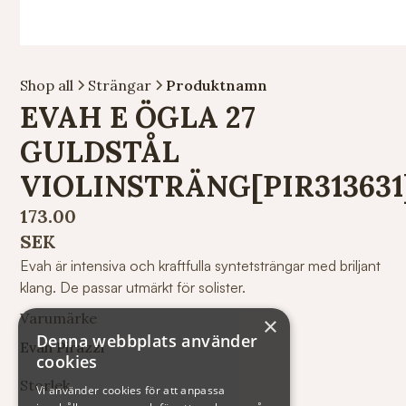
Shop all
Strängar
Produktnamn
EVAH E ÖGLA 27
GULDSTÅL
VIOLINSTRÄNG[PIR313631
173.00
SEK
Evah är intensiva och kraftfulla syntetsträngar med briljant
klang. De passar utmärkt för solister.
Varumärke
×
Denna webbplats använder
Evah Pirazzi
cookies
Storlek
Vi använder cookies för att anpassa