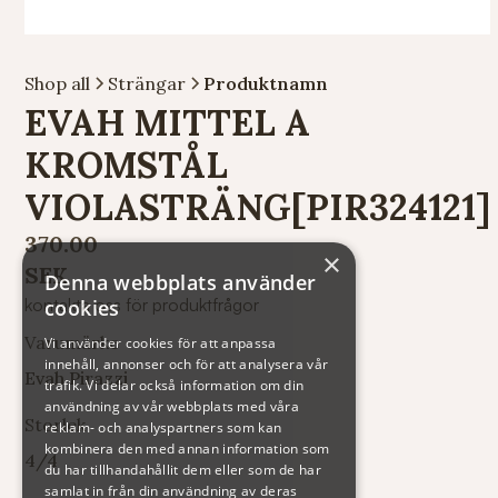
Shop all
Strängar
Produktnamn
EVAH MITTEL A
KROMSTÅL
VIOLASTRÄNG[PIR324121]
370.00
×
SEK
Denna webbplats använder
kontakta oss för produktfrågor
cookies
Varumärke
Vi använder cookies för att anpassa
innehåll, annonser och för att analysera vår
Evah Pirazzi
trafik. Vi delar också information om din
användning av vår webbplats med våra
Storlek
reklam- och analyspartners som kan
kombinera den med annan information som
4/4
du har tillhandahållit dem eller som de har
samlat in från din användning av deras