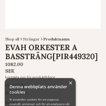
Shop all
Strängar
Produktnamn
EVAH ORKESTER A
BASSTRÄNG[PIR449320]
1082.00
SEK
kontakta oss för produktfrågor
×
Varumärke
Denna webbplats använder
cookies
Evah Pirazzi
Vi använder cookies för att anpassa
Storlek
innehåll, annonser och för att analysera vår