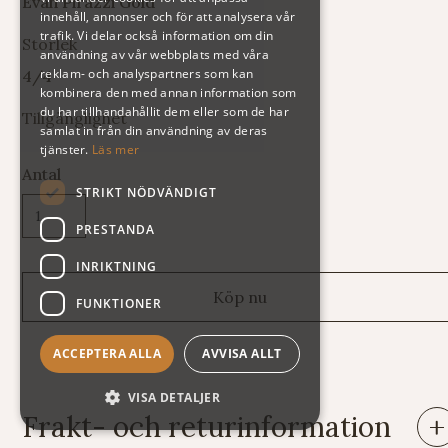
Evah Pirazzi Gold
innehåll, annonser och för att analysera vår
trafik. Vi delar också information om din
Storlek
användning av vår webbplats med våra
reklam- och analyspartners som kan
4/4
kombinera den med annan information som
du har tillhandahållit dem eller som de har
Tillgänglighet
samlat in från din användning av deras
tjänster.
Läs mer
Antal
STRIKT NÖDVÄNDIGT
PRESTANDA
INRIKTNING
FUNKTIONER
ACCEPTERA ALLA
AVVISA ALLT
VISA DETALJER
Frakt- och returinformation