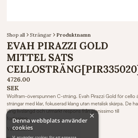
Shop all
Strängar
Produktnamn
EVAH PIRAZZI GOLD
MITTEL SATS
CELLOSTRÄNG[PIR335020
4726.00
SEK
Wolfram-överspunnen C-sträng. Evah Pirazzi Gold för cello 
strängar med klar, fokuserad klang utan metalisk skärpa. De ha
lång livslängd och utmärkt respons från pianissimo till
×
fortissimo.
Denna webbplats använder
cookies
Varumärke
Vi använder cookies för att anpassa