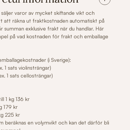
säljer varor av mycket skiftande vikt och
årt att räkna ut fraktkostnaden automatiskt på
r summan exklusive frakt när du handlar. Här
mpel på vad kostnaden för frakt och emballage
mballagekostnader (i Sverige):
. 1 sats violinsträngar)
x. 1 sats cellosträngar)
ll 1 kg 136 kr
g 179 kr
kg 225 kr
m beräknas en volymvikt och kan det därför bli