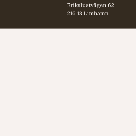
Erikslustvägen 62
216 18 Limhamn
.se
5 98 03
Strängmärken
Instrument
Developed by LAPS AB