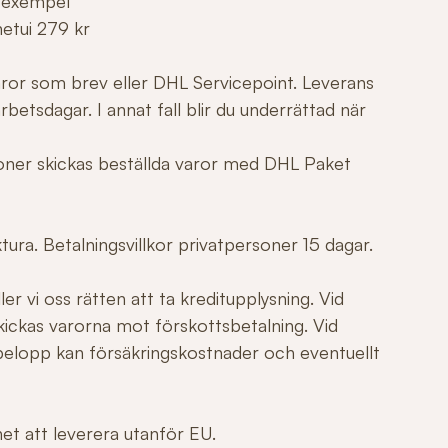
 exempel
netui 279 kr
varor som brev eller DHL Servicepoint. Leverans
betsdagar. I annat fall blir du underrättad när
tioner skickas beställda varor med DHL Paket
ura. Betalningsvillkor privatpersoner 15 dagar.
er vi oss rätten att ta kreditupplysning. Vid
ickas varorna mot förskottsbetalning. Vid
elopp kan försäkringskostnader och eventuellt
ghet att leverera utanför EU.