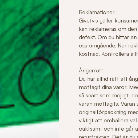
Reklamationer
Givetvis gäller konsume
kan reklameras om den ha
defekt. Om du hittar en
oss omgående. När rekla
kostnad. Kontrollera allt
Ångerrätt
Du har alltid rätt att å
mottagit dina varor. Me
så snart som möjligt, do
varan mottagits. Varan sk
originalförpackning med
viktigt att emballera v
oaktsamt och inte går att 
returfrakten. Det är du