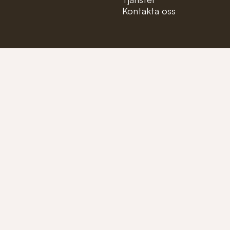
Kontakta oss
Mejla oss på:
info@fioler
Ring oss på:
+46 (0)40-1
Tillverkare