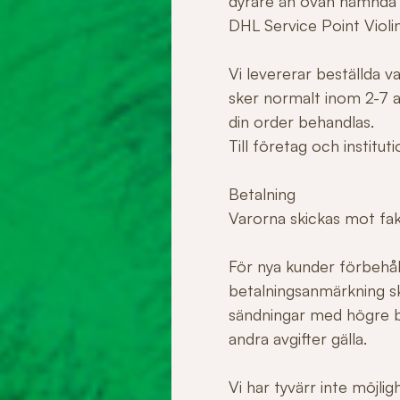
dyrare än ovan nämnda
DHL Service Point Violi
Vi levererar beställda 
sker normalt inom 2-7 ar
din order behandlas.
Till företag och institu
Betalning
Varorna skickas mot fakt
För nya kunder förbehåll
betalningsanmärkning sk
sändningar med högre b
andra avgifter gälla.
Vi har tyvärr inte möjli