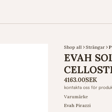
Shop all
Strängar
P
EVAH SO
CELLOST
4163.00
SEK
kontakta oss för produ
Varumärke
Evah Pirazzi