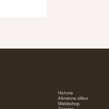
ter!
Pages
Historia
Allmänna villkor
Webbshop
Tjänster