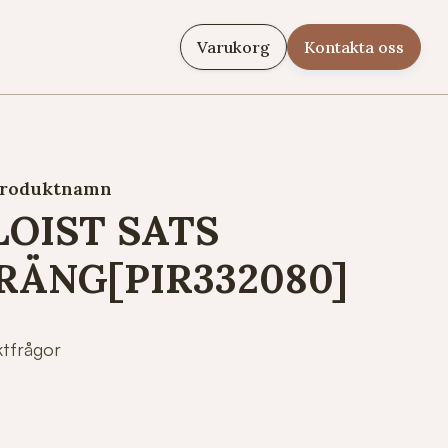
Varukorg
Kontakta oss
roduktnamn
LOIST SATS
RÄNG[PIR332080]
ktfrågor