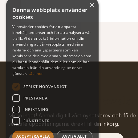
×
Denna webbplats använder
cookies
Vi använder cookies för att anpassa
innehåll, annonser och för att analysera vår
trafik. Vi delar också information om din
användning av vår webbplats med våra
reklam- och analyspartners som kan
kombinera den med annan information som
du har tillhandahållit dem eller som de har
samlat in från din användning av deras
tjänster.
Läs mer
STRIKT NÖDVÄNDIGT
Subscribe to our newslet
PRESTANDA
INRIKTNING
Missa inget! Anmäl dig till vårt nyhetsbrev och få de
FUNKTIONER
senaste uppdateringarna direkt till din inkorg.
ACCEPTERA ALLA
AVVISA ALLT