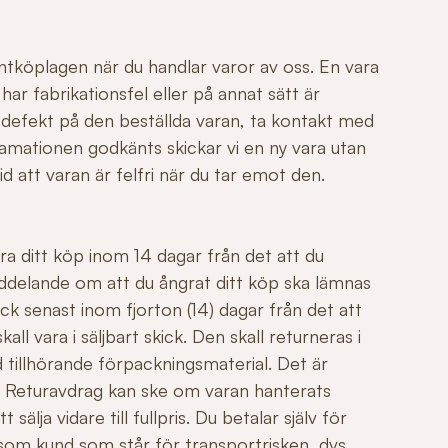
ntköplagen när du handlar varor av oss. En vara
r fabrikationsfel eller på annat sätt är
 defekt på den beställda varan, ta kontakt med
mationen godkänts skickar vi en ny vara utan
id att varan är felfri när du tar emot den.
ngra ditt köp inom 14 dagar från det att du
ddelande om att du ångrat ditt köp ska lämnas
ck senast inom fjorton (14) dagar från det att
all vara i säljbart skick. Den skall returneras i
 tillhörande förpackningsmaterial. Det är
äl. Returavdrag kan ske om varan hanterats
sälja vidare till fullpris. Du betalar själv för
 som kund som står för transportrisken, dvs