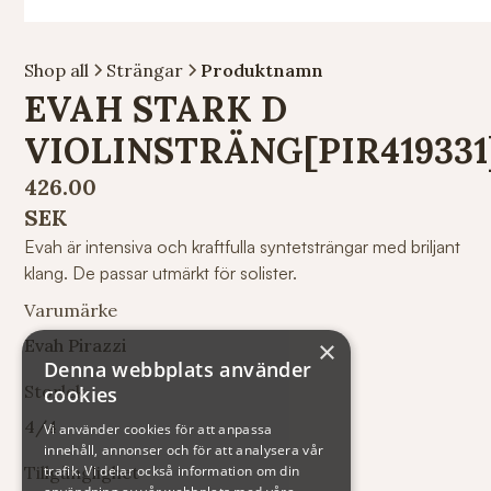
Shop all
Strängar
Produktnamn
EVAH STARK D
VIOLINSTRÄNG[PIR419331
426.00
SEK
Evah är intensiva och kraftfulla syntetsträngar med briljant
klang. De passar utmärkt för solister.
Varumärke
Evah Pirazzi
×
Denna webbplats använder
Storlek
cookies
4/4
Vi använder cookies för att anpassa
innehåll, annonser och för att analysera vår
Tillgänglighet
trafik. Vi delar också information om din