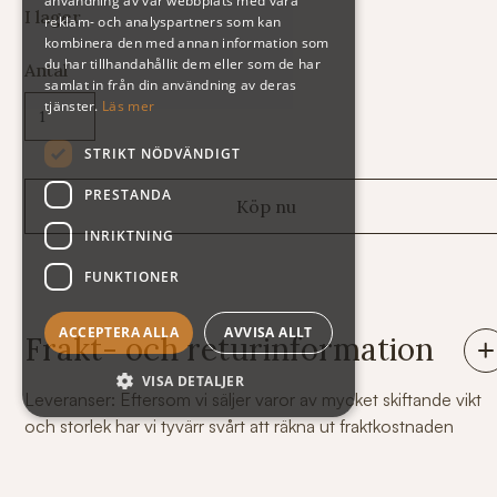
användning av vår webbplats med våra
I lager
reklam- och analyspartners som kan
kombinera den med annan information som
du har tillhandahållit dem eller som de har
Antal
samlat in från din användning av deras
tjänster.
Läs mer
STRIKT NÖDVÄNDIGT
PRESTANDA
INRIKTNING
FUNKTIONER
ACCEPTERA ALLA
AVVISA ALLT
Frakt- och returinformation
VISA DETALJER
Leveranser: Eftersom vi säljer varor av mycket skiftande vikt
och storlek har vi tyvärr svårt att räkna ut fraktkostnaden
automatiskt på vår webshop. Därför står summan exklusive
frakt när du handlar. Här nedan följer några exempel på vad