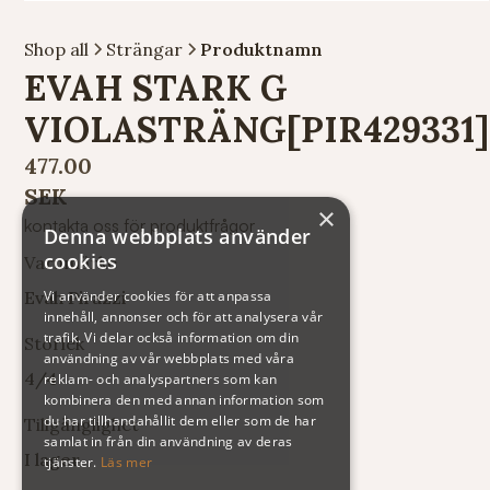
Shop all
Strängar
Produktnamn
EVAH STARK G
VIOLASTRÄNG[PIR429331]
477.00
SEK
×
kontakta oss för produktfrågor
Denna webbplats använder
cookies
Varumärke
Evah Pirazzi
Vi använder cookies för att anpassa
innehåll, annonser och för att analysera vår
trafik. Vi delar också information om din
Storlek
användning av vår webbplats med våra
4/4
reklam- och analyspartners som kan
kombinera den med annan information som
du har tillhandahållit dem eller som de har
Tillgänglighet
samlat in från din användning av deras
I lager
tjänster.
Läs mer