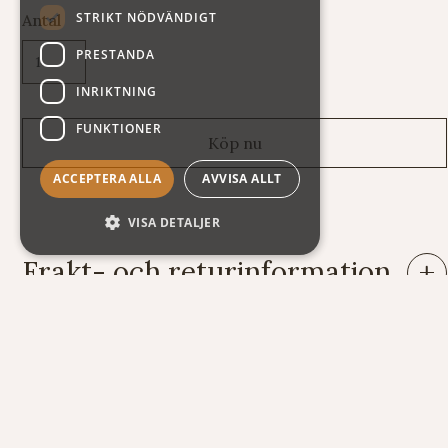
STRIKT NÖDVÄNDIGT
Antal
PRESTANDA
INRIKTNING
FUNKTIONER
ACCEPTERA ALLA
AVVISA ALLT
VISA DETALJER
Frakt- och returinformation
Leveranser: Eftersom vi säljer varor av mycket skiftande vikt
och storlek har vi tyvärr svårt att räkna ut fraktkostnaden
automatiskt på vår webshop. Därför står summan exklusive
frakt när du handlar. Här nedan följer några exempel på vad
kostnaden för frakt och emballage kan bli.