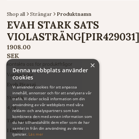
Shop all
Strängar
Produktnamn
EVAH STARK SATS
VIOLASTRÄNG[PIR429031
1908.00
SEK
×
kontakta oss för produktfrågor
Denna webbplats använder
Varumärke
cookies
Evah Pirazzi
Vi använder cookies för att anpassa
innehåll, annonser och för att analysera vår
Storlek
trafik. Vi delar också information om din
användning av vår webbplats med våra
4/4
reklam- och analyspartners som kan
kombinera den med annan information som
Tillgänglighet
du har tillhandahållit dem eller som de har
samlat in från din användning av deras
I lager
tjänster.
Läs mer