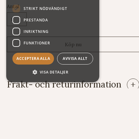
Antal
STRIKT NÖDVÄNDIGT
PRESTANDA
INRIKTNING
FUNKTIONER
ACCEPTERA ALLA
AVVISA ALLT
VISA DETALJER
Frakt- och returinformation
Leveranser: Eftersom vi säljer varor av mycket skiftande vikt
och storlek har vi tyvärr svårt att räkna ut fraktkostnaden
automatiskt på vår webshop. Därför står summan exklusive
frakt när du handlar. Här nedan följer några exempel på vad
kostnaden för frakt och emballage kan bli.