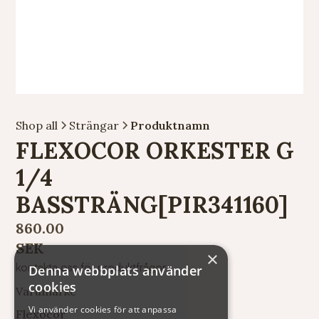
Shop all
Strängar
Produktnamn
FLEXOCOR ORKESTER G
1/4
BASSTRÄNG[PIR341160]
860.00
SEK
×
kontakta oss för produktfrågor
Denna webbplats använder
cookies
Varumärke
Vi använder cookies för att anpassa
Flexocor