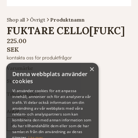
Shop all
Övrigt
Produktnamn
FUKTARE CELLO[FUKC]
225.00
SEK
kontakta oss för produktfrågor
×
Varumärke
Denna webbplats använder
cookies
Storlek
Vi använder cookies för att anpassa
Tillgänglighet
innehåll, annonser och för att analysera vår
trafik. Vi delar också information om din
användning av vår webbplats med våra
Antal
reklam- och analyspartners som kan
kombinera den med annan information som
du har tillhandahållit dem eller som de har
samlat in från din användning av deras
tjänster.
Läs mer