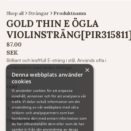
Shop all
Strängar
Produktnamn
GOLD THIN E ÖGLA
VIOLINSTRÄNG[PIR315811
87.00
SEK
Brilliant och kraftfull E-sträng i stål. Används ofta i
kombination med andra strängar.
×
Denna webbplats använder
Varumärke
cookies
Gold
Vi använder cookies för att anpassa
innehåll, annonser och för att analysera vår
Storlek
trafik. Vi delar också information om din
användning av vår webbplats med våra
4/4
reklam- och analyspartners som kan
kombinera den med annan information som
Tillgänglighet
du har tillhandahållit dem eller som de har
samlat in från din användning av deras