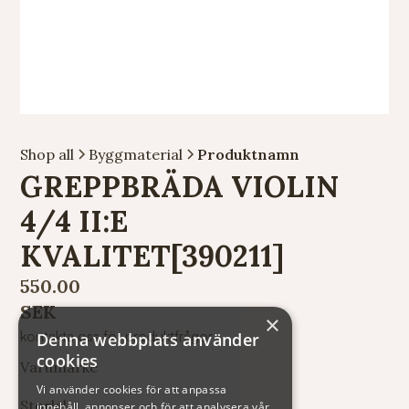
Shop all
Byggmaterial
Produktnamn
GREPPBRÄDA VIOLIN
4/4 II:E
KVALITET[390211]
550.00
SEK
×
kontakta oss för produktfrågor
Denna webbplats använder
cookies
Varumärke
Vi använder cookies för att anpassa
Storlek
innehåll, annonser och för att analysera vår