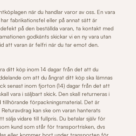
ntköplagen när du handlar varor av oss. En vara
r fabrikationsfel eller på annat sätt är
 defekt på den beställda varan, ta kontakt med
mationen godkänts skickar vi en ny vara utan
id att varan är felfri när du tar emot den.
ngra ditt köp inom 14 dagar från det att du
ddelande om att du ångrat ditt köp ska lämnas
ck senast inom fjorton (14) dagar från det att
all vara i säljbart skick. Den skall returneras i
 tillhörande förpackningsmaterial. Det är
äl. Returavdrag kan ske om varan hanterats
sälja vidare till fullpris. Du betalar själv för
 som kund som står för transportrisken, dvs
adas eller kommer bort under transporten för