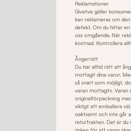
Reklamationer
Givetvis gäller konsume
kan reklameras om den ha
defekt. Om du hittar en
oss omgående. När rekla
kostnad. Kontrollera allt
Ångerrätt
Du har alltid rätt att å
mottagit dina varor. Me
så snart som möjligt, do
varan mottagits. Varan sk
originalförpackning med
viktigt att emballera v
oaktsamt och inte går att 
returfrakten. Det är du
risken för att varan sk