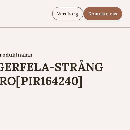
Varukorg
Kontakta oss
roduktnamn
ERFELA-STRÄNG
RO[PIR164240]