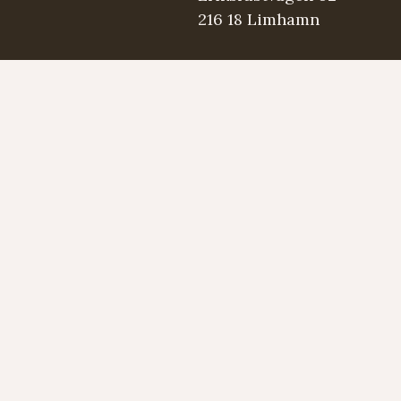
216 18 Limhamn
.se
5 98 03
Strängmärken
Instrument
Developed by LAPS AB