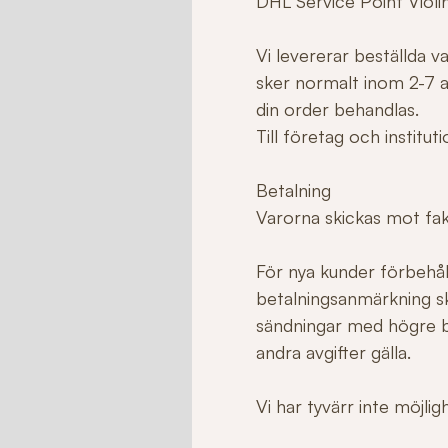
DHL Service Point Violi
Vi levererar beställda 
sker normalt inom 2-7 ar
din order behandlas.
Till företag och institu
Betalning
Varorna skickas mot fakt
För nya kunder förbehåll
betalningsanmärkning sk
sändningar med högre b
andra avgifter gälla.
Vi har tyvärr inte möjli