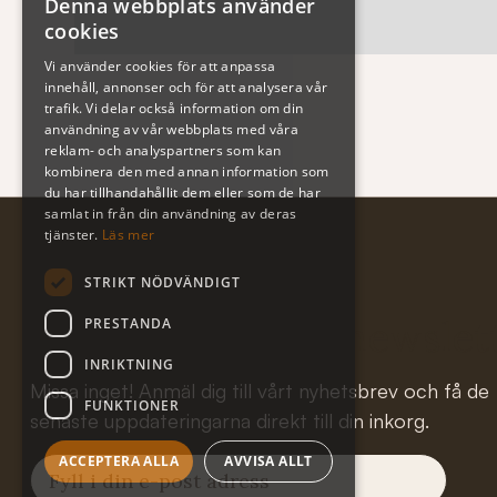
Denna webbplats använder
cookies
Vi använder cookies för att anpassa
innehåll, annonser och för att analysera vår
trafik. Vi delar också information om din
användning av vår webbplats med våra
reklam- och analyspartners som kan
kombinera den med annan information som
du har tillhandahållit dem eller som de har
samlat in från din användning av deras
tjänster.
Läs mer
STRIKT NÖDVÄNDIGT
Subscribe to our newslet
PRESTANDA
INRIKTNING
Missa inget! Anmäl dig till vårt nyhetsbrev och få de
FUNKTIONER
senaste uppdateringarna direkt till din inkorg.
ACCEPTERA ALLA
AVVISA ALLT