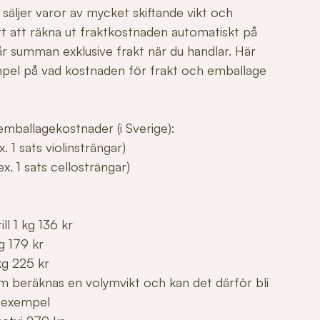
säljer varor av mycket skiftande vikt och
årt att räkna ut fraktkostnaden automatiskt på
r summan exklusive frakt när du handlar. Här
mpel på vad kostnaden för frakt och emballage
mballagekostnader (i Sverige):
. 1 sats violinsträngar)
x. 1 sats cellosträngar)
ll 1 kg 136 kr
g 179 kr
kg 225 kr
m beräknas en volymvikt och kan det därför bli
 exempel