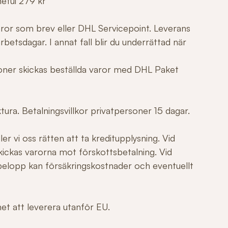
netui 279 kr
varor som brev eller DHL Servicepoint. Leverans
betsdagar. I annat fall blir du underrättad när
tioner skickas beställda varor med DHL Paket
ura. Betalningsvillkor privatpersoner 15 dagar.
er vi oss rätten att ta kreditupplysning. Vid
ickas varorna mot förskottsbetalning. Vid
elopp kan försäkringskostnader och eventuellt
ghet att leverera utanför EU.