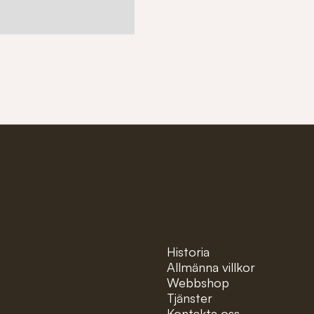
ter!
Pages
Historia
Allmänna villkor
Webbshop
Tjänster
Kontakta oss