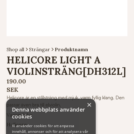
Shop all
Strängar
Produktnamn
HELICORE LIGHT A
VIOLINSTRÄNG[DH312L]
190.00
SEK
Helicore är en stålsträng med mjuk, varm fyllig klang. Den
×
passar även bra till elviolin.
Denna webbplats använder
Varumärke
cookies
Helicore
Vi använder cookies för att anpassa
innehåll, annonser och för att analysera vår