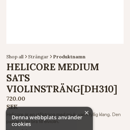
Shop all
Strängar
Produktnamn
HELICORE MEDIUM
SATS
VIOLINSTRÄNG[DH310]
720.00
SEK
×
Helicore är en stålsträng med mjuk, varm fyllig klang. Den
Denna webbplats använder
passar även bra till elviolin.
cookies