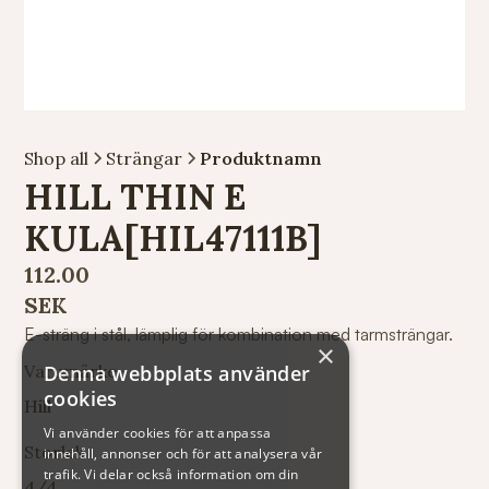
Shop all
Strängar
Produktnamn
HILL THIN E
KULA[HIL47111B]
112.00
SEK
E-sträng i stål, lämplig för kombination med tarmsträngar.
×
Denna webbplats använder
Varumärke
cookies
Hill
Vi använder cookies för att anpassa
Storlek
innehåll, annonser och för att analysera vår
trafik. Vi delar också information om din
4/4