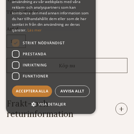
användning av vår webbplats med våra
reklam- och analyspartners som kan
Tillgänglighet
kombinera den med annan information som
du har tillhandahållit dem eller som de har
samlat in från din användning av deras
Antal
tjänster.
Läs mer
STRIKT NÖDVÄNDIGT
PRESTANDA
INRIKTNING
FUNKTIONER
ACCEPTERA ALLA
AVVISA ALLT
Frakt- och
VISA DETALJER
returinformation
Leveranser: Eftersom vi säljer varor av mycket skiftande
vikt och storlek har vi tyvärr svårt att räkna ut