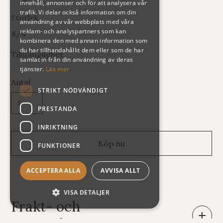
innehåll, annonser och för att analysera vår
trafik. Vi delar också information om din
Storlek
användning av vår webbplats med våra
reklam- och analyspartners som kan
4/4
kombinera den med annan information som
du har tillhandahållit dem eller som de har
Tillgänglighet
samlat in från din användning av deras
tjänster.
Läs mer
Antal
STRIKT NÖDVÄNDIGT
PRESTANDA
INRIKTNING
FUNKTIONER
ACCEPTERA ALLA
AVVISA ALLT
VISA DETALJER
Frakt- och