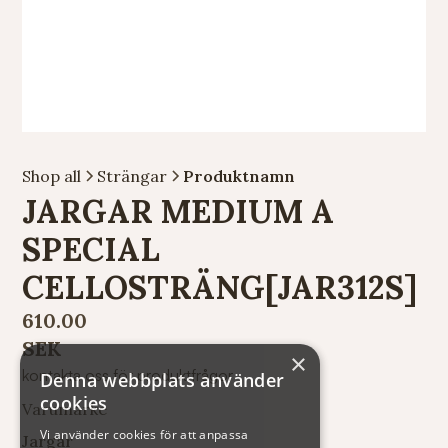
Shop all
Strängar
Produktnamn
JARGAR MEDIUM A
SPECIAL
CELLOSTRÄNG[JAR312S]
610.00
SEK
×
kontakta oss för produktfrågor
Denna webbplats använder
cookies
Varumärke
Vi använder cookies för att anpassa
Jargar