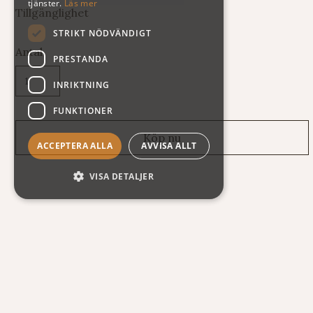
tjänster.
Läs mer
Tillgänglighet
STRIKT NÖDVÄNDIGT
Antal
PRESTANDA
INRIKTNING
FUNKTIONER
ACCEPTERA ALLA
AVVISA ALLT
VISA DETALJER
Frakt- och returinformation
Leveranser: Eftersom vi säljer varor av mycket skiftande vikt
och storlek har vi tyvärr svårt att räkna ut fraktkostnaden
automatiskt på vår webshop. Därför står summan exklusive
frakt när du handlar. Här nedan följer några exempel på vad