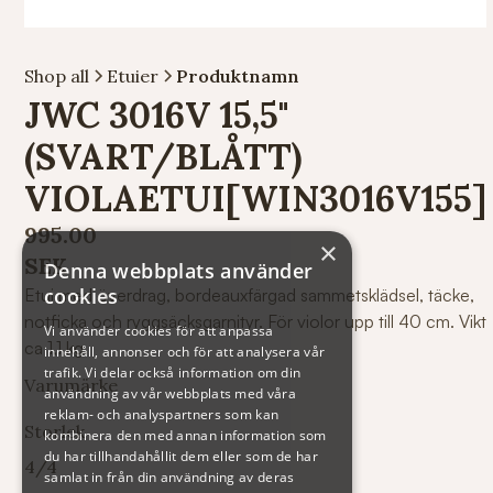
Shop all
Etuier
Produktnamn
JWC 3016V 15,5"
(SVART/BLÅTT)
VIOLAETUI[WIN3016V155]
995.00
×
SEK
Denna webbplats använder
cookies
Etui med överdrag, bordeauxfärgad sammetsklädsel, täcke,
notficka och ryggsäcksgarnityr. För violor upp till 40 cm. Vikt
Vi använder cookies för att anpassa
ca 1,1 kg.
innehåll, annonser och för att analysera vår
trafik. Vi delar också information om din
Varumärke
användning av vår webbplats med våra
reklam- och analyspartners som kan
Storlek
kombinera den med annan information som
du har tillhandahållit dem eller som de har
4/4
samlat in från din användning av deras