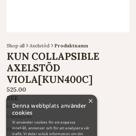
Shop all
Axelstöd
Produktnamn
KUN COLLAPSIBLE
AXELSTÖD
VIOLA[KUN400C]
525.00
SEK
×
Denna webbplats använder
kontakta oss för produktfrågor
cookies
Varumärke
Vi använder cookies för att anpassa
innehåll, annonser och för att analysera vår
Storlek
trafik. Vi delar också information om din