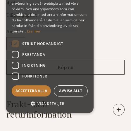
4/4
användning av vår webbplats med våra
reklam- och analyspartners som kan
kombinera den med annan information som
Tillgänglighet
du har tillhandahållit dem eller som de har
samlat in från din användning av deras
Antal
tjänster.
Läs mer
STRIKT NÖDVÄNDIGT
PRESTANDA
INRIKTNING
FUNKTIONER
ACCEPTERA ALLA
AVVISA ALLT
Frakt- och
VISA DETALJER
returinformation
Leveranser: Eftersom vi säljer varor av mycket skiftande