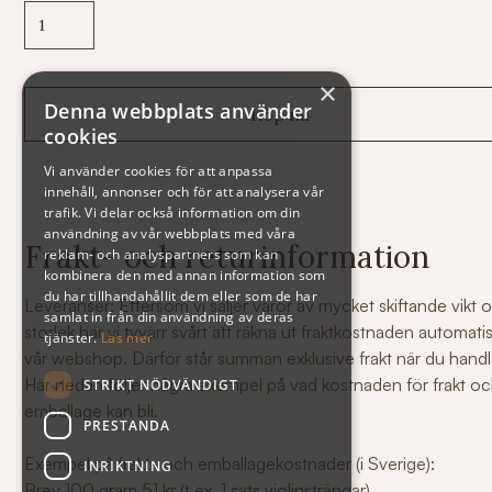
×
Denna webbplats använder
cookies
Vi använder cookies för att anpassa
innehåll, annonser och för att analysera vår
trafik. Vi delar också information om din
användning av vår webbplats med våra
Frakt- och returinformation
reklam- och analyspartners som kan
kombinera den med annan information som
du har tillhandahållit dem eller som de har
Leveranser: Eftersom vi säljer varor av mycket skiftande vikt 
samlat in från din användning av deras
storlek har vi tyvärr svårt att räkna ut fraktkostnaden automati
tjänster.
Läs mer
vår webshop. Därför står summan exklusive frakt när du handl
Här nedan följer några exempel på vad kostnaden för frakt o
STRIKT NÖDVÄNDIGT
emballage kan bli.
PRESTANDA
Exempel på frakt- och emballagekostnader (i Sverige):
INRIKTNING
Brev 100 gram 51 kr (t.ex. 1 sats violinsträngar)