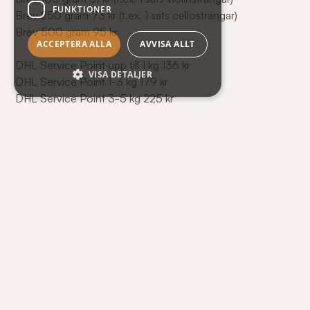
FUNKTIONER
Brev 250 gram 73 kr (t.ex. 1 sats cellosträngar)
Brev 500 gram 95 kr
ACCEPTERA ALLA
AVVISA ALLT
DHL Service Point upp till 1 kg 136 kr
VISA DETALJER
DHL Service Point 1-3 kg 179 kr
DHL Service Point 3-5 kg 225 kr
På paket med stor volym beräknas en volymvikt och kan det 
bli dyrare än ovan nämnda exempel
DHL Service Point Violinetui 279 kr
Vi levererar beställda varor som brev eller DHL Servicepoint.
Leverans sker normalt inom 2-7 arbetsdagar. I annat fall blir d
underrättad när din order behandlas.
Till företag och institutioner skickas beställda varor med DHL
Betalning
Varorna skickas mot faktura. Betalningsvillkor privatpersoner 
dagar.