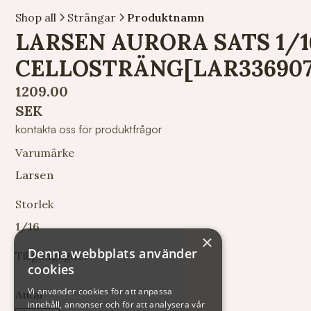
Shop all
Strängar
Produktnamn
LARSEN AURORA SATS 1/1
CELLOSTRÄNG[LAR336907
1209.00
SEK
kontakta oss för produktfrågor
Varumärke
Larsen
Storlek
1/16
×
Denna webbplats använder
Tillgänglighet
cookies
Vi använder cookies för att anpassa
Antal
innehåll, annonser och för att analysera vår