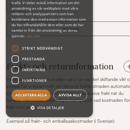
trafik. Vi delar också information om din
användning av vår webbplats med våra
reklam- och analyspartners som kan
kombinera den med annan information som
du har tillhandahållit dem eller som de har
samlat in från din användning av deras
tjänster.
Läs mer
STRIKT NÖDVÄNDIGT
PRESTANDA
Frakt- och returinformation
INRIKTNING
Leveranser: Eftersom vi säljer varor av mycket skiftande vikt 
FUNKTIONER
storlek har vi tyvärr svårt att räkna ut fraktkostnaden automati
på vår webshop. Därför står summan exklusive frakt när du
ACCEPTERA ALLA
AVVISA ALLT
handlar. Här nedan följer några exempel på vad kostnaden fö
frakt och emballage kan bli.
VISA DETALJER
Exempel på frakt- och emballagekostnader (i Sverige):
Brev 100 gram 51 kr (t.ex. 1 sats violinsträngar)