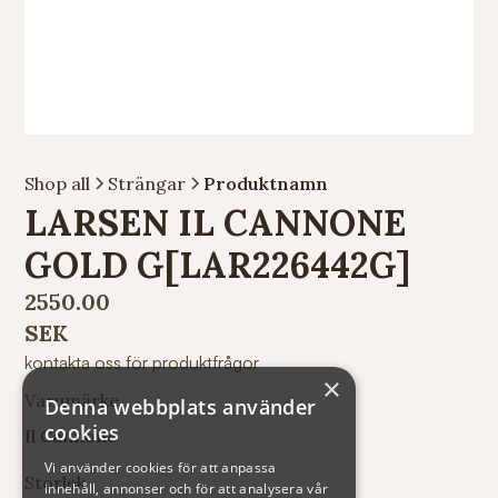
Shop all
Strängar
Produktnamn
LARSEN IL CANNONE
GOLD G[LAR226442G]
2550.00
SEK
kontakta oss för produktfrågor
×
Varumärke
Denna webbplats använder
cookies
Il Cannone
Vi använder cookies för att anpassa
Storlek
innehåll, annonser och för att analysera vår