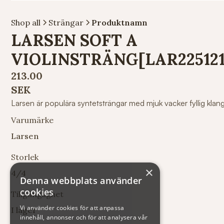
Shop all
Strängar
Produktnamn
LARSEN SOFT A
VIOLINSTRÄNG[LAR225121
213.00
SEK
Larsen är populära syntetsträngar med mjuk vacker fyllig klang
Varumärke
Larsen
Storlek
×
4/4
Denna webbplats använder
cookies
Tillgänglighet
Vi använder cookies för att anpassa
I lager
innehåll, annonser och för att analysera vår