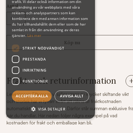
trafik. Vi delar också information om din
Antal
användning av vår webbplats med våra
reklam- och analyspartners som kan
kombinera den med annan information som
du har tillhandahållit dem eller som de har
samlat in från din användning av deras
tjänster.
Läs mer
STRIKT NÖDVÄNDIGT
PRESTANDA
INRIKTNING
Frakt- och returinformation
FUNKTIONER
Leveranser: Eftersom vi säljer varor av mycket skiftande vikt
ACCEPTERA ALLA
AVVISA ALLT
och storlek har vi tyvärr svårt att räkna ut fraktkostnaden
automatiskt på vår webshop. Därför står summan exklusive fr
VISA DETALJER
när du handlar. Här nedan följer några exempel på vad
kostnaden för frakt och emballage kan bli.