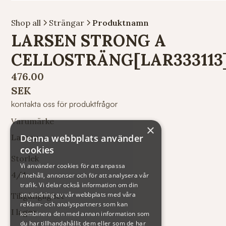
Shop all
Strängar
Produktnamn
LARSEN STRONG A
CELLOSTRÄNG[LAR333113
476.00
SEK
kontakta oss för produktfrågor
Varumärke
×
Larsen
Denna webbplats använder
cookies
Storlek
Vi använder cookies för att anpassa
4/4
innehåll, annonser och för att analysera vår
trafik. Vi delar också information om din
användning av vår webbplats med våra
Tillgänglighet
reklam- och analyspartners som kan
I lager
kombinera den med annan information som
du har tillhandahållit dem eller som de har