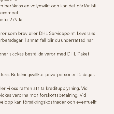
m beräknas en volymvikt och kan det därför bli
 exempel
netui 279 kr
varor som brev eller DHL Servicepoint. Leverans
betsdagar. I annat fall blir du underrättad när
tioner skickas beställda varor med DHL Paket
ura. Betalningsvillkor privatpersoner 15 dagar.
er vi oss rätten att ta kreditupplysning. Vid
ickas varorna mot förskottsbetalning. Vid
elopp kan försäkringskostnader och eventuellt