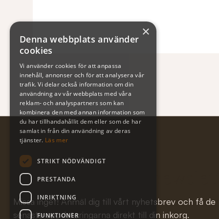
×
Denna webbplats använder
cookies
Vi använder cookies för att anpassa
innehåll, annonser och för att analysera vår
trafik. Vi delar också information om din
användning av vår webbplats med våra
reklam- och analyspartners som kan
kombinera den med annan information som
du har tillhandahållit dem eller som de har
samlat in från din användning av deras
tjänster.
Läs mer
STRIKT NÖDVÄNDIGT
Subscribe to our newslet
PRESTANDA
INRIKTNING
Missa inget! Anmäl dig till vårt nyhetsbrev och få de
senaste uppdateringarna direkt till din inkorg.
FUNKTIONER