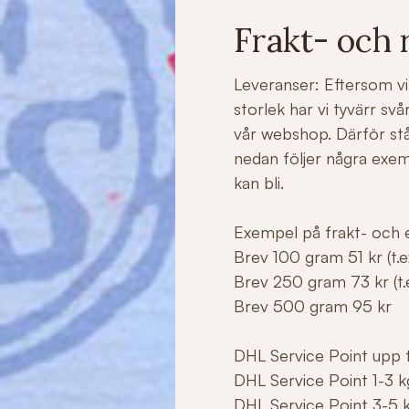
Frakt- och 
Leveranser: Eftersom vi 
storlek har vi tyvärr sv
vår webshop. Därför stå
nedan följer några exe
kan bli.
Exempel på frakt- och e
Brev 100 gram 51 kr (t.ex
Brev 250 gram 73 kr (t.e
Brev 500 gram 95 kr
DHL Service Point upp ti
DHL Service Point 1-3 k
DHL Service Point 3-5 