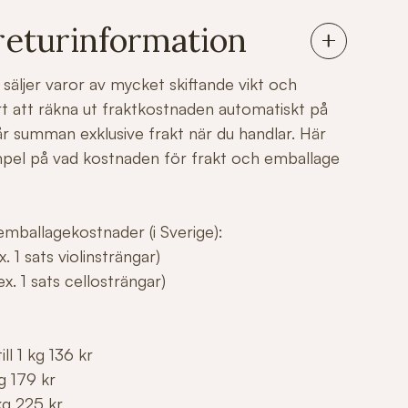
returinformation
säljer varor av mycket skiftande vikt och
årt att räkna ut fraktkostnaden automatiskt på
r summan exklusive frakt när du handlar. Här
mpel på vad kostnaden för frakt och emballage
mballagekostnader (i Sverige):
. 1 sats violinsträngar)
x. 1 sats cellosträngar)
ll 1 kg 136 kr
g 179 kr
kg 225 kr