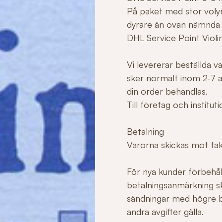
På paket med stor voly
dyrare än ovan nämnda
DHL Service Point Violi
Vi levererar beställda 
sker normalt inom 2-7 ar
din order behandlas.
Till företag och institu
Betalning
Varorna skickas mot fakt
För nya kunder förbehåll
betalningsanmärkning sk
sändningar med högre b
andra avgifter gälla.