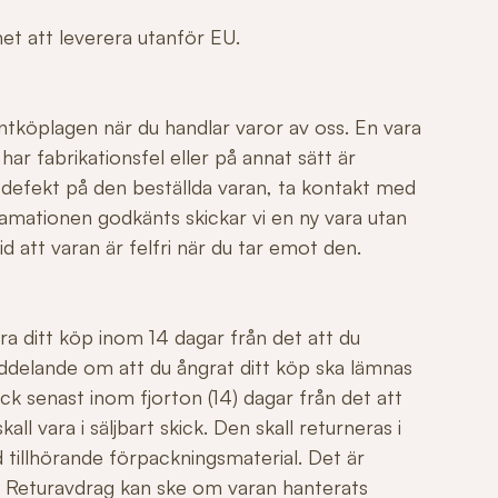
ghet att leverera utanför EU.
ntköplagen när du handlar varor av oss. En vara
r fabrikationsfel eller på annat sätt är
 defekt på den beställda varan, ta kontakt med
mationen godkänts skickar vi en ny vara utan
id att varan är felfri när du tar emot den.
ngra ditt köp inom 14 dagar från det att du
ddelande om att du ångrat ditt köp ska lämnas
ck senast inom fjorton (14) dagar från det att
all vara i säljbart skick. Den skall returneras i
 tillhörande förpackningsmaterial. Det är
äl. Returavdrag kan ske om varan hanterats