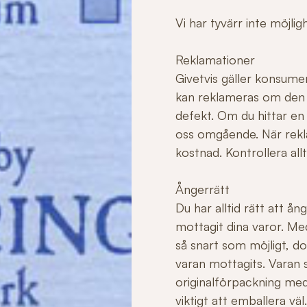
Vi har tyvärr inte möjli
Reklamationer
Givetvis gäller konsume
kan reklameras om den ha
defekt. Om du hittar en
oss omgående. När rekla
kostnad. Kontrollera allt
Ångerrätt
Du har alltid rätt att å
mottagit dina varor. Me
så snart som möjligt, do
varan mottagits. Varan sk
originalförpackning med
viktigt att emballera v