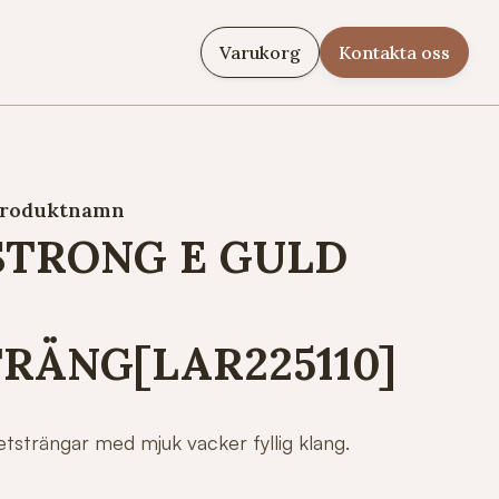
Varukorg
Kontakta oss
roduktnamn
STRONG E GULD
RÄNG[LAR225110]
etsträngar med mjuk vacker fyllig klang.