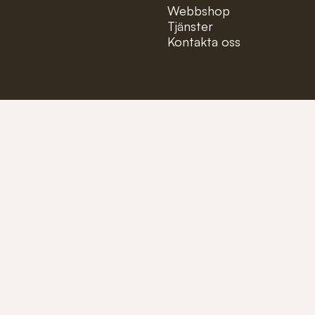
Webbshop
Tjänster
Kontakta oss
Mejla oss på:
info@fioler
Ring oss på:
+46 (0)40-1
Tillverkare