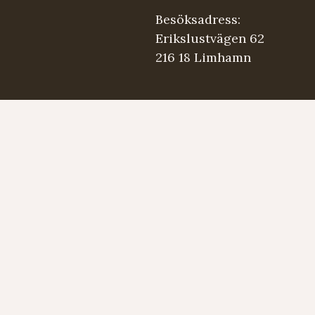
Besöksadress:
Erikslustvägen 62
216 18 Limhamn
.se
5 98 03
Strängmärken
Instrument
Developed by LAPS AB