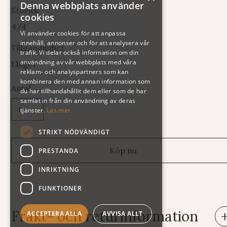
Denna webbplats använder
Storlek
cookies
4/4
Vi använder cookies för att anpassa
innehåll, annonser och för att analysera vår
Tillgänglighet
trafik. Vi delar också information om din
användning av vår webbplats med våra
I lager
reklam- och analyspartners som kan
kombinera den med annan information som
Antal
du har tillhandahållit dem eller som de har
samlat in från din användning av deras
tjänster.
Läs mer
STRIKT NÖDVÄNDIGT
PRESTANDA
INRIKTNING
FUNKTIONER
Frakt- och returinformation
ACCEPTERA ALLA
AVVISA ALLT